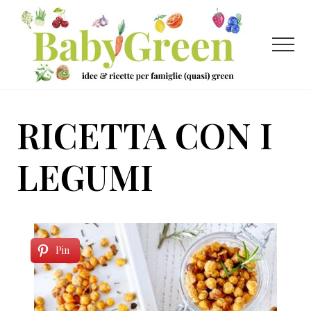
Menu
Passa
Passa
al
al
contenuto
piè
Menu
principale
di
pagina
Idee
e
RICETTA CON I
ricette
per
LEGUMI
famiglie
(quasi)
green
Pin