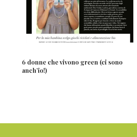
6 donne che vivono green (ci sono
anch’io!)
Footer