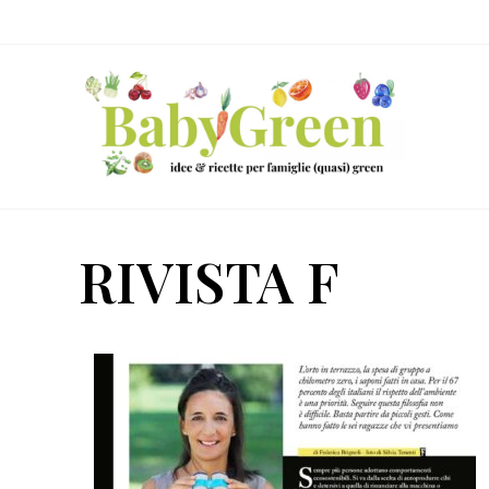
Skip
Passa
Passa
to
al
al
right
contenuto
piè
header
principale
di
navigation
pagina
Idee
e
RIVISTA F
ricette
per
famiglie
(quasi)
green