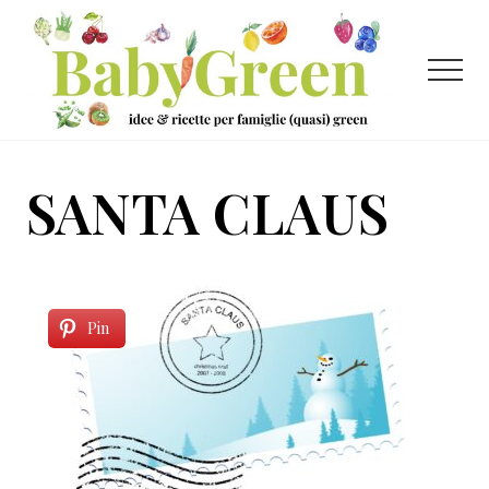
Menu
Passa
Passa
al
al
contenuto
piè
Menu
principale
di
pagina
Idee
e
SANTA CLAUS
ricette
per
famiglie
(quasi)
Pin
green