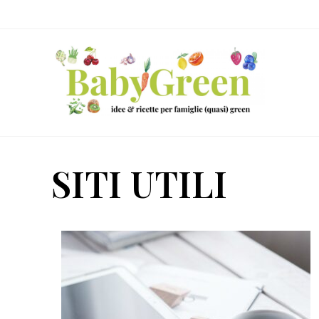
Skip
Passa
Passa
to
al
al
right
contenuto
piè
header
principale
di
navigation
pagina
Idee
e
SITI UTILI
ricette
per
famiglie
(quasi)
green