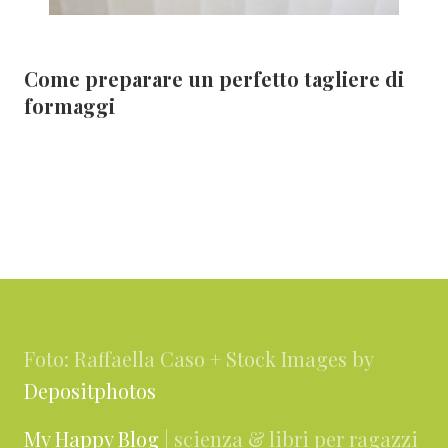
Come preparare un perfetto tagliere di
formaggi
Footer
Foto: Raffaella Caso + Stock Images by
Depositphotos
My Happy Blog
| scienza & libri per ragazzi