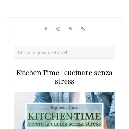
Barra
laterale
primaria
Cerca
in
questo
Kitchen Time | cucinare senza
sito
stress
web