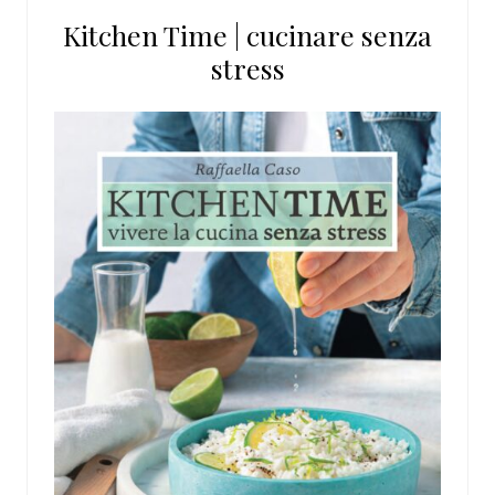
questo
Kitchen Time | cucinare senza
sito
stress
web