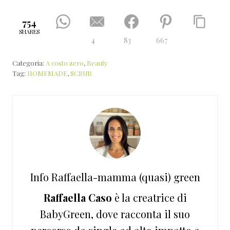
754
SHARES
4
83
667
Categoria:
A costo zero
,
Beauty
Tag:
HOMEMADE
,
SCRUB
Info
Raffaella-mamma (quasi) green
Raffaella Caso
è la creatrice di
BabyGreen, dove racconta il suo