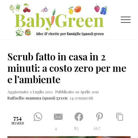
Menu
Passa
Passa
Passa
al
alla
al
contenuto
barra
piè
Menu
principale
laterale
di
primaria
pagina
Idee
e
Scrub fatto in casa in 2
ricette
minuti: a costo zero per me
per
e l’ambiente
famiglie
(quasi)
Aggiornato: 1 Luglio 2013
Pubblicato: 19 Aprile 2011
Raffaella-mamma (quasi) green
14 commenti
green
754
SHARES
4
83
667