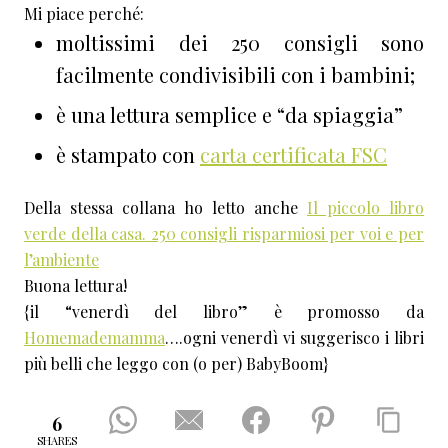
Mi piace perché:
moltissimi dei 250 consigli sono
facilmente condivisibili con i bambini;
è una lettura semplice e “da spiaggia”
è stampato con
carta certificata FSC
Della stessa collana ho letto anche
Il piccolo libro
verde della casa. 250 consigli risparmiosi per voi e per
l’ambiente
Buona lettura!
{il “venerdì del libro” è promosso da
Homemademamma
….ogni venerdì vi suggerisco i libri
più belli che leggo con (o per) BabyBoom}
6
SHARES