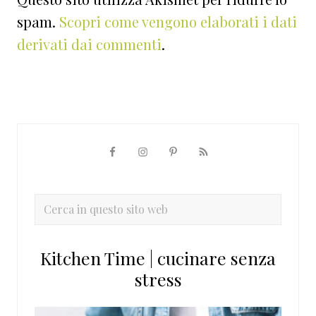
spam.
Scopri come vengono elaborati i dati
derivati dai commenti
.
Barra
laterale
primaria
Cerca
in
questo
Kitchen Time | cucinare senza
sito
stress
web