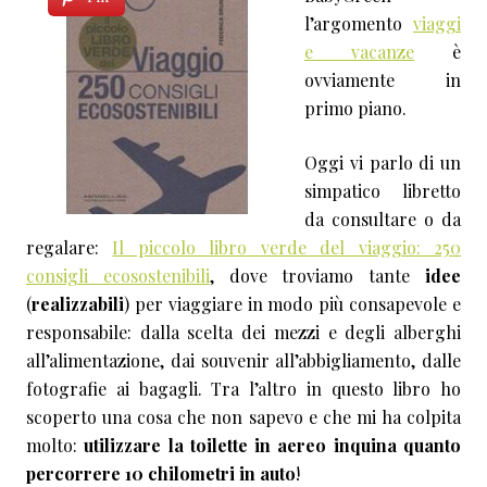
l’argomento
viaggi
e vacanze
è
ovviamente in
primo piano.
Oggi vi parlo di un
simpatico libretto
da consultare o da
regalare:
Il piccolo libro verde del viaggio: 250
consigli ecosostenibili
, dove troviamo tante
idee
(
realizzabili
) per viaggiare in modo più consapevole e
responsabile: dalla scelta dei mezzi e degli alberghi
all’alimentazione, dai souvenir all’abbigliamento, dalle
fotografie ai bagagli. Tra l’altro in questo libro ho
scoperto una cosa che non sapevo e che mi ha colpita
molto:
utilizzare la toilette in aereo inquina quanto
percorrere 10 chilometri in auto
!