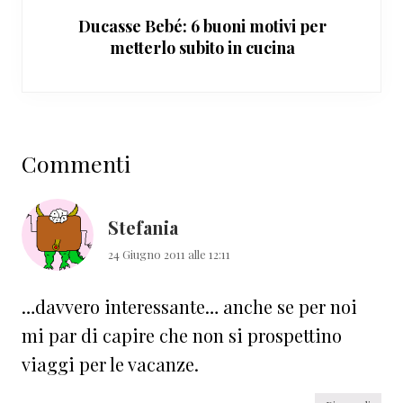
Ducasse Bebé: 6 buoni motivi per
metterlo subito in cucina
Interazioni
Commenti
del
lettore
Stefania
24 Giugno 2011 alle 12:11
…davvero interessante… anche se per noi
mi par di capire che non si prospettino
viaggi per le vacanze.