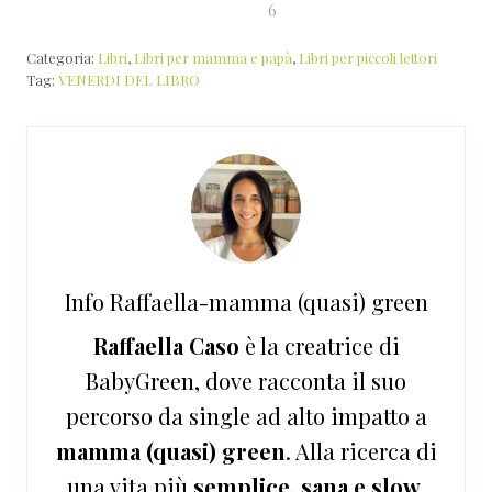
6
Categoria:
Libri
,
Libri per mamma e papà
,
Libri per piccoli lettori
Tag:
VENERDI DEL LIBRO
Info
Raffaella-mamma (quasi) green
Raffaella Caso
è la creatrice di
BabyGreen, dove racconta il suo
percorso da single ad alto impatto a
mamma (quasi) green
. Alla ricerca di
una vita più
semplice, sana e slow
,