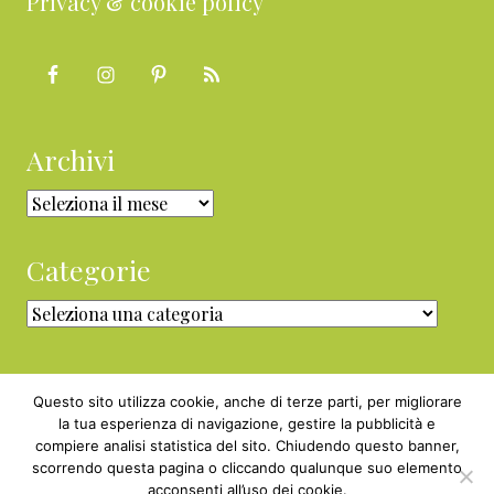
Privacy & cookie policy
Archivi
Archivi
Categorie
Categorie
Questo sito utilizza cookie, anche di terze parti, per migliorare
la tua esperienza di navigazione, gestire la pubblicità e
compiere analisi statistica del sito. Chiudendo questo banner,
Copyright © 2010 - 2026 BabyGreen™ ·
scorrendo questa pagina o cliccando qualunque suo elemento
P.IVA 05829800969 · Webmaster
acconsenti all’uso dei cookie.