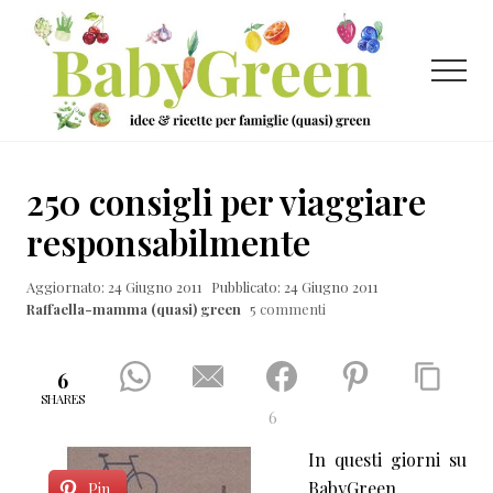
Menu
Passa
Passa
Passa
al
alla
al
contenuto
barra
piè
Menu
principale
laterale
di
primaria
pagina
Idee
e
250 consigli per viaggiare
ricette
responsabilmente
per
Aggiornato: 24 Giugno 2011
Pubblicato: 24 Giugno 2011
famiglie
Raffaella-mamma (quasi) green
5 commenti
(quasi)
green
6
SHARES
6
In questi giorni su
BabyGreen
Pin