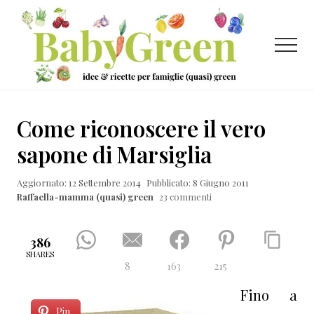
Menu
Passa
Passa
Passa
al
alla
al
contenuto
barra
piè
Menu
principale
laterale
di
primaria
pagina
Idee
e
Come riconoscere il vero
ricette
sapone di Marsiglia
per
Aggiornato: 12 Settembre 2014
Pubblicato: 8 Giugno 2011
famiglie
Raffaella-mamma (quasi) green
23 commenti
(quasi)
green
386
SHARES
8
163
215
Fino a
Pin