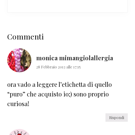
Interazioni
Commenti
del
lettore
monica mimangiolallergia
28 Febbraio 2013 alle 17:15
ora vado a leggere l’etichetta di quello
“puro” che acquisto io;) sono proprio
curiosa!
Rispondi