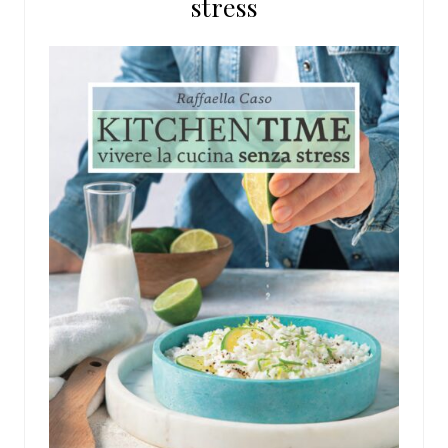
stress
web