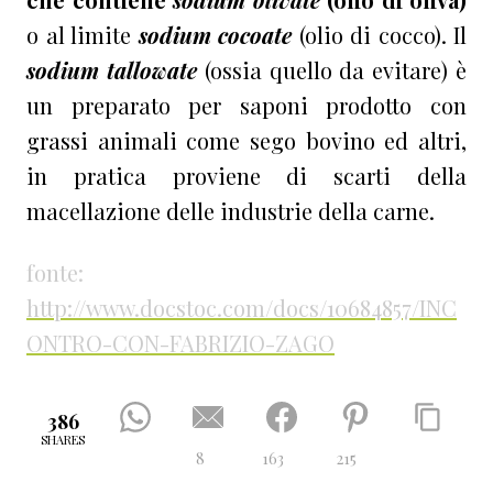
o al limite
sodium cocoate
(olio di cocco). Il
sodium tallowate
(ossia quello da evitare) è
un preparato per saponi prodotto con
grassi animali come sego bovino ed altri,
in pratica proviene di scarti della
macellazione delle industrie della carne.
fonte:
http://www.docstoc.com/docs/10684857/INC
ONTRO-CON-FABRIZIO-ZAGO
386
SHARES
8
163
215