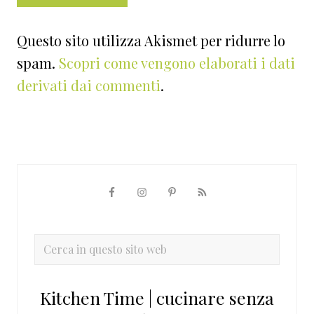
Questo sito utilizza Akismet per ridurre lo
spam.
Scopri come vengono elaborati i dati
derivati dai commenti
.
Barra
laterale
primaria
Cerca
in
questo
Kitchen Time | cucinare senza
sito