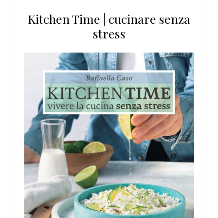
questo
Kitchen Time | cucinare senza
sito
stress
web