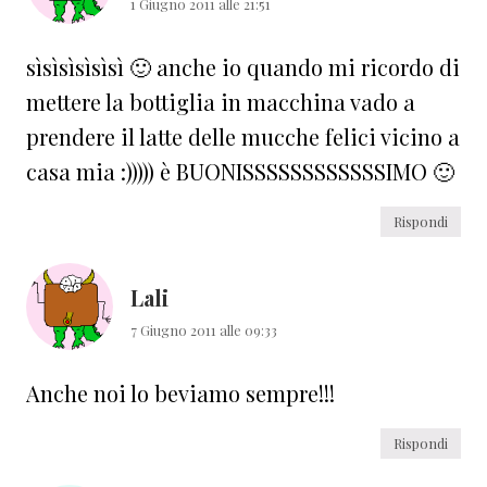
1 Giugno 2011 alle 21:51
sìsìsìsìsìsì 🙂 anche io quando mi ricordo di
mettere la bottiglia in macchina vado a
prendere il latte delle mucche felici vicino a
casa mia :))))) è BUONISSSSSSSSSSSSIMO 🙂
Rispondi
Lali
7 Giugno 2011 alle 09:33
Anche noi lo beviamo sempre!!!
Rispondi