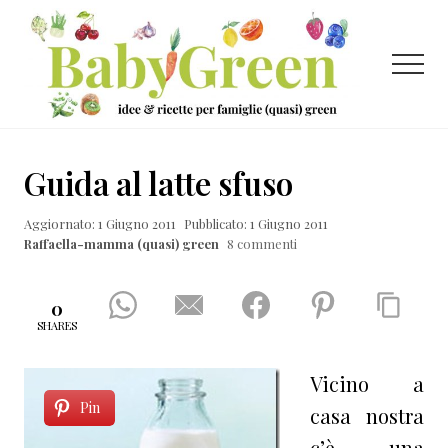
Menu
Passa
Passa
Passa
al
alla
al
contenuto
barra
piè
Menu
principale
laterale
di
primaria
pagina
Idee
e
Guida al latte sfuso
ricette
Aggiornato: 1 Giugno 2011
Pubblicato: 1 Giugno 2011
per
Raffaella-mamma (quasi) green
8 commenti
famiglie
(quasi)
0
green
SHARES
Vicino a
Pin
casa nostra
c’è una