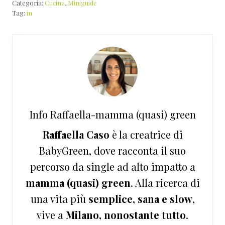
Categoria:
Cucina
,
Miniguide
Tag:
in
Info
Raffaella-mamma (quasi) green
Raffaella Caso
è la creatrice di
BabyGreen, dove racconta il suo
percorso da single ad alto impatto a
mamma (quasi) green
. Alla ricerca di
una vita più
semplice, sana e slow
,
vive a
Milano, nonostante tutto
.