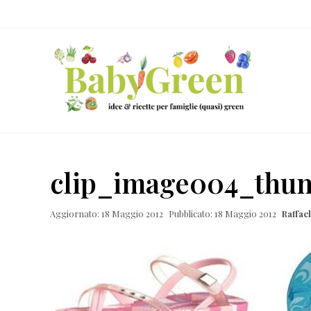
Skip
Passa
Passa
Passa
to
al
alla
al
right
contenuto
barra
piè
header
principale
laterale
di
navigation
primaria
pagina
Idee
e
clip_image004_thu
ricette
per
Aggiornato: 18 Maggio 2012
Pubblicato: 18 Maggio 2012
Raffae
famiglie
(quasi)
green