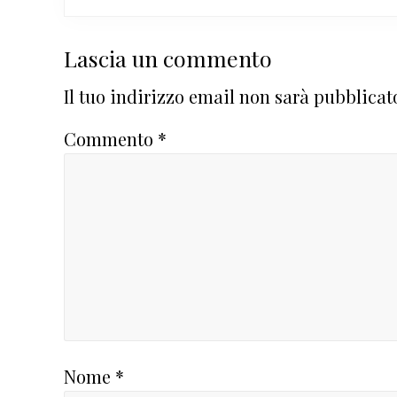
Interazioni
Lascia un commento
del
Il tuo indirizzo email non sarà pubblicat
lettore
Commento
*
Nome
*