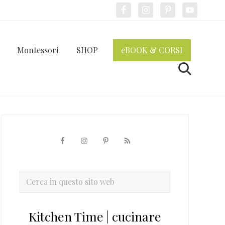
Bef
Hea
Montessori
SHOP
eBOOK & CORSI
Cerca
Barra
laterale
primaria
Cerca
in
questo
Kitchen Time | cucinare
sito