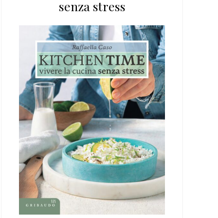
senza stress
web