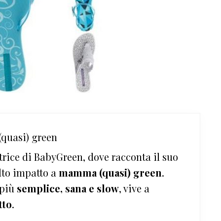
quasi) green
trice di BabyGreen, dove racconta il suo
lto impatto a
mamma (quasi) green
.
 più
semplice, sana e slow
, vive a
tto
.