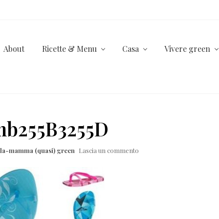
About
Ricette & Menu
Casa
Vivere green
mb255B3255D
lla-mamma (quasi) green
Lascia un commento