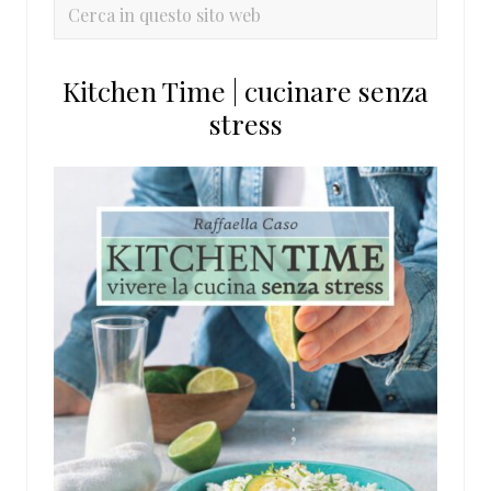
primaria
Cerca
in
questo
Kitchen Time | cucinare senza
sito
stress
web