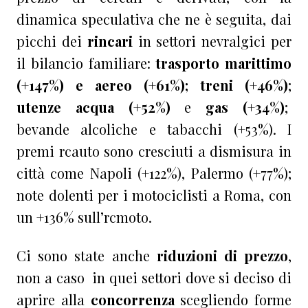
dinamica speculativa che ne è seguita, dai
picchi dei
rincari
in settori nevralgici per
il bilancio familiare:
trasporto marittimo
(+147%) e aereo (+61%); treni (+46%)
;
utenze acqua (+52%)
e
gas
(+34%)
;
bevande alcoliche e tabacchi (+53%). I
premi rcauto sono cresciuti a dismisura in
città come Napoli (+122%), Palermo (+77%);
note dolenti per i motociclisti a Roma, con
un +136% sull’rcmoto.
Ci sono state anche
riduzioni di prezzo
,
non a caso in quei settori dove si deciso di
aprire alla
concorrenza
scegliendo forme