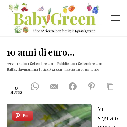
Menu
Passa
Passa
Passa
al
alla
al
contenuto
barra
piè
Menu
principale
laterale
di
primaria
pagina
Idee
e
10 anni di euro…
ricette
Aggiornato: 1 Settembre 2011
Pubblicato: 1 Settembre 2011
per
Raffaella-mamma (quasi) green
Lascia un commento
famiglie
(quasi)
0
green
SHARES
Vi
Pin
segnalo
questo