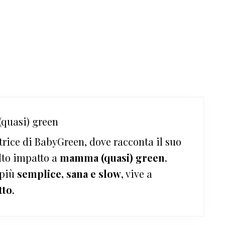
quasi) green
trice di BabyGreen, dove racconta il suo
lto impatto a
mamma (quasi) green
.
 più
semplice, sana e slow
, vive a
tto
.