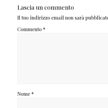
Interazioni
Lascia un commento
del
Il tuo indirizzo email non sarà pubblicat
lettore
Commento
*
Nome
*