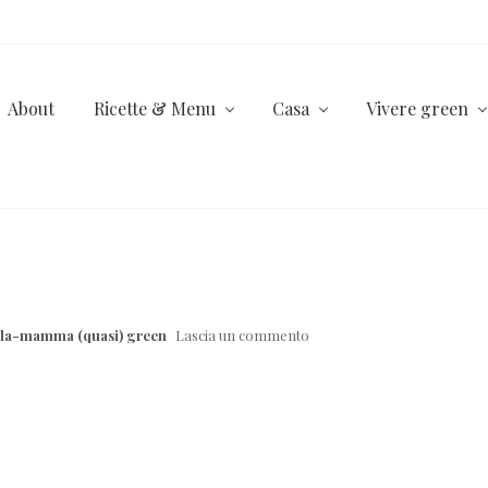
About
Ricette & Menu
Casa
Vivere green
lla-mamma (quasi) green
Lascia un commento