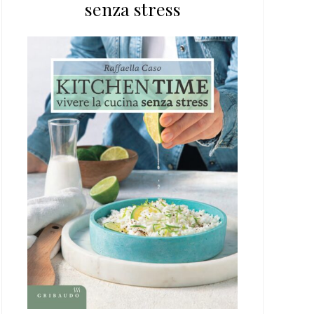
senza stress
web