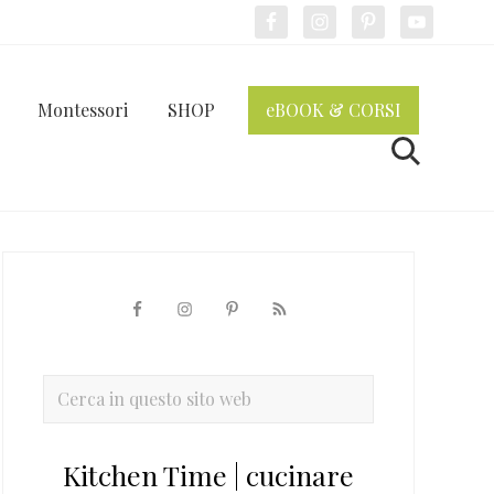
Bef
Hea
Montessori
SHOP
eBOOK & CORSI
Cerca
Barra
laterale
primaria
Cerca
in
questo
Kitchen Time | cucinare
sito