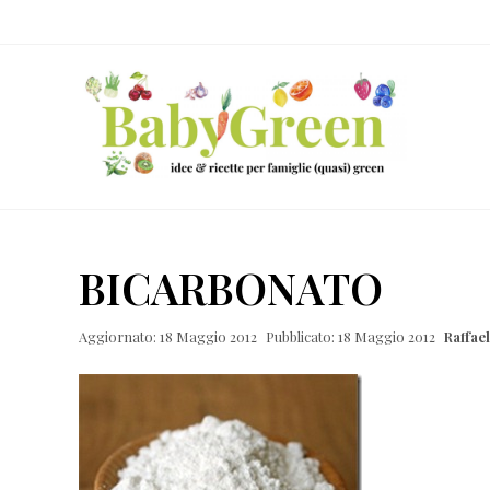
Skip
Passa
Passa
Passa
to
al
alla
al
right
contenuto
barra
piè
header
principale
laterale
di
navigation
primaria
pagina
Idee
e
BICARBONATO
ricette
per
Aggiornato: 18 Maggio 2012
Pubblicato: 18 Maggio 2012
Raffae
famiglie
(quasi)
green