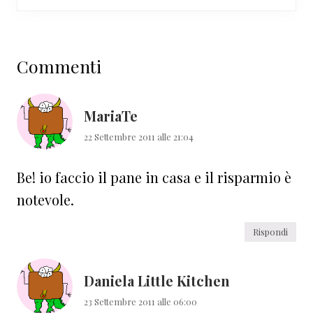
Interazioni
Commenti
del
lettore
MariaTe
22 Settembre 2011 alle 21:04
Be! io faccio il pane in casa e il risparmio è
notevole.
Rispondi
Daniela Little Kitchen
23 Settembre 2011 alle 06:00