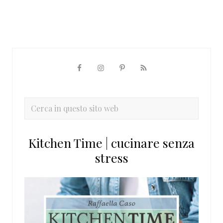
Barra
laterale
primaria
Cerca
in
questo
Kitchen Time | cucinare senza
sito
stress
web