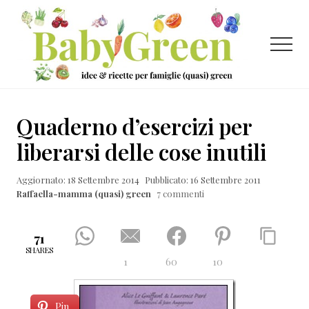
Menu
Passa
Passa
Passa
al
alla
al
contenuto
barra
piè
Menu
principale
laterale
di
primaria
pagina
Idee
e
Quaderno d’esercizi per
ricette
liberarsi delle cose inutili
per
Aggiornato: 18 Settembre 2014
Pubblicato: 16 Settembre 2011
famiglie
Raffaella-mamma (quasi) green
7 commenti
(quasi)
green
71
SHARES
1
60
10
Pin