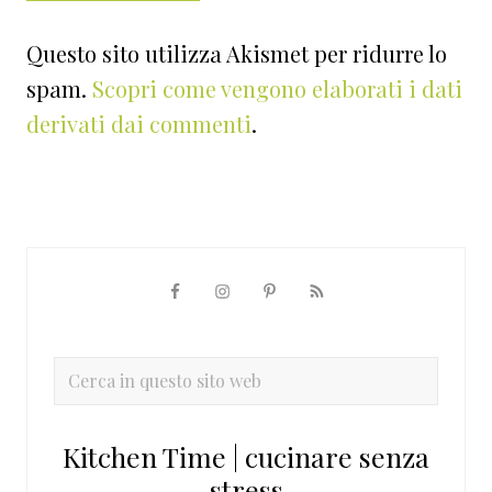
Questo sito utilizza Akismet per ridurre lo
spam.
Scopri come vengono elaborati i dati
derivati dai commenti
.
Barra
laterale
primaria
Cerca
in
questo
Kitchen Time | cucinare senza
sito
stress
web