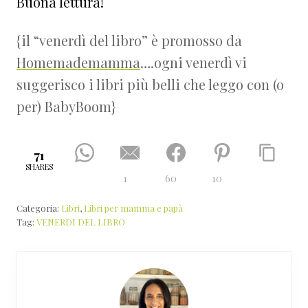
Buona lettura!
{il “venerdì del libro” è promosso da
Homemademamma
….ogni venerdì vi
suggerisco i libri più belli che leggo con (o
per) BabyBoom}
71
SHARES
1
60
10
Categoria:
Libri
,
Libri per mamma e papà
Tag:
VENERDI DEL LIBRO