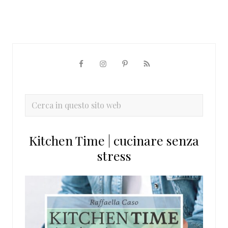
Barra
laterale
primaria
Cerca
in
questo
Kitchen Time | cucinare senza
sito
stress
web