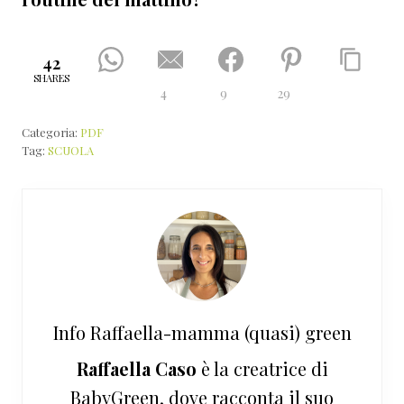
42
SHARES
4
9
29
Categoria:
PDF
Tag:
SCUOLA
Info
Raffaella-mamma (quasi) green
Raffaella Caso
è la creatrice di
BabyGreen, dove racconta il suo