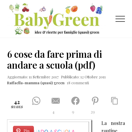
Menu
Passa
Passa
Passa
al
alla
al
contenuto
barra
piè
Menu
principale
laterale
di
primaria
pagina
Idee
e
6 cose da fare prima di
ricette
andare a scuola (pdf)
per
Aggiornato: 11 Settembre 2017
Pubblicato: 12 Ottobre 2011
famiglie
Raffaella-mamma (quasi) green
18 commenti
(quasi)
green
42
SHARES
4
9
29
La nostra
routine
Pin