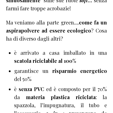
sinuosamente
sulle sue ruote
soft
…
senza
farmi fare troppe acrobazie!
Ma veniamo alla parte green….
come fa un
aspirapolvere ad essere ecologico
? Cosa
ha di diverso dagli altri?
è arrivato a casa imballato in una
scatola riciclabile al 100%
garantisce un
risparmio energetico
del 50%
è
senza PVC
ed è composto per il 70%
da
materia plastica riciclata
: la
spazzola, l’impugnatura, il tubo e