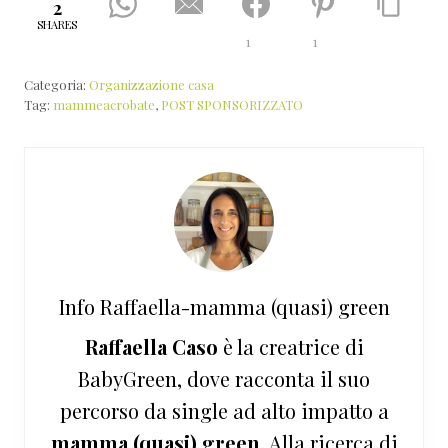
2
SHARES
1
1
Categoria:
Organizzazione casa
Tag:
mammeacrobate
,
POST SPONSORIZZATO
Info
Raffaella-mamma (quasi) green
Raffaella Caso
è la creatrice di
BabyGreen, dove racconta il suo
percorso da single ad alto impatto a
mamma (quasi) green
. Alla ricerca di