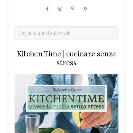
Barra
laterale
primaria
Cerca
in
questo
Kitchen Time | cucinare senza
sito
stress
web