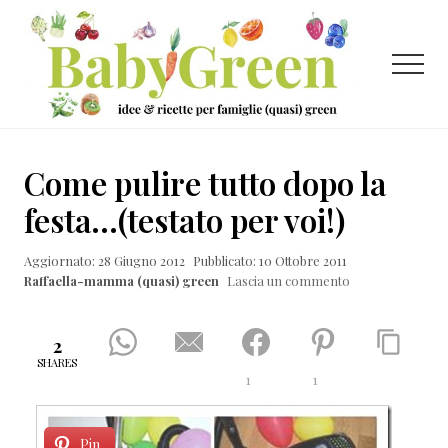
Menu
Passa
Passa
Passa
al
alla
al
contenuto
barra
piè
Menu
principale
laterale
di
primaria
pagina
Idee
e
Come pulire tutto dopo la
ricette
festa…(testato per voi!)
per
Aggiornato: 28 Giugno 2012
Pubblicato: 10 Ottobre 2011
famiglie
Raffaella-mamma (quasi) green
Lascia un commento
(quasi)
green
2
SHARES
1
1
Pin