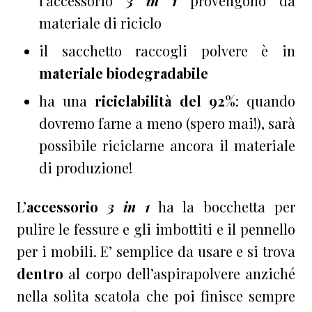
l’accessorio
3 in 1
provengono da
materiale di riciclo
il sacchetto raccogli polvere è in
materiale biodegradabile
ha una
riciclabilità del 92%
: quando
dovremo farne a meno (spero mai!), sarà
possibile riciclarne ancora il materiale
di produzione!
L’
accessorio
3 in 1
ha la bocchetta per
pulire le fessure e gli imbottiti e il pennello
per i mobili. E’ semplice da usare e si trova
dentro
al corpo dell’aspirapolvere anziché
nella solita scatola che poi finisce sempre