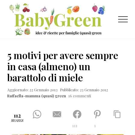
Menu
Passa
Passa
Passa
al
alla
al
contenuto
barra
piè
Menu
principale
laterale
di
primaria
pagina
Idee
e
5 motivi per avere sempre
ricette
in casa (almeno) un
per
barattolo di miele
famiglie
(quasi)
Aggiornato: 22 Gennaio 2013
Pubblicato: 23 Gennaio 2012
Raffaella-mamma (quasi) green
16 commenti
green
112
SHARES
111
1