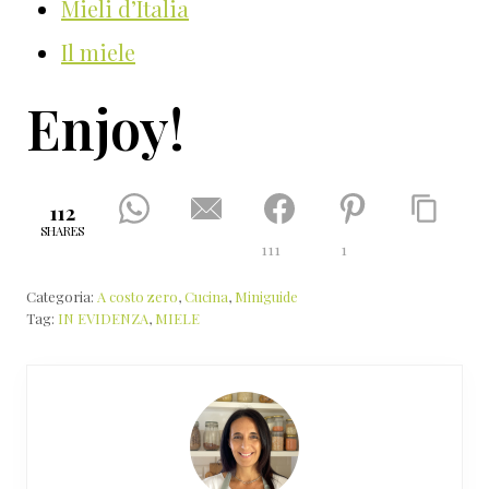
Mieli d’Italia
Il miele
Enjoy!
112
SHARES
111
1
Categoria:
A costo zero
,
Cucina
,
Miniguide
Tag:
IN EVIDENZA
,
MIELE