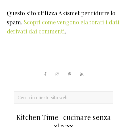
Questo sito utilizza Akismet per ridurre lo
spam.
Scopri come vengono elaborati i dati
derivati dai commenti
.
Barra
laterale
primaria
Cerca
in
questo
Kitchen Time | cucinare senza
sito
stress
web