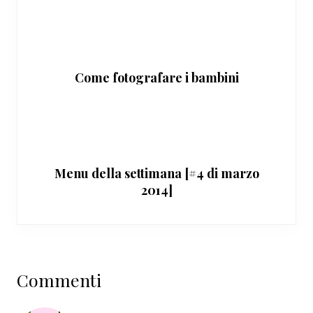
Come fotografare i bambini
Menu della settimana [#4 di marzo
2014]
Interazioni
Commenti
del
lettore