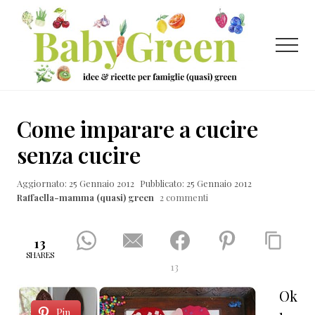
Menu
Passa
Passa
Passa
al
alla
al
contenuto
barra
piè
Menu
principale
laterale
di
primaria
pagina
Idee
e
Come imparare a cucire
ricette
senza cucire
per
Aggiornato: 25 Gennaio 2012
Pubblicato: 25 Gennaio 2012
famiglie
Raffaella-mamma (quasi) green
2 commenti
(quasi)
green
13
SHARES
13
Ok
Pin