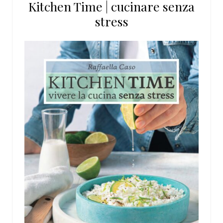
Kitchen Time | cucinare senza
sito
stress
web