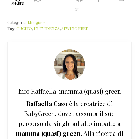
SHARES
13
Categoria:
Miniguide
Tag:
CUCITO
,
IN EVIDENZA
,
SEWING FREE
Info
Raffaella-mamma (quasi) green
Raffaella Caso
è la creatrice di
BabyGreen, dove racconta il suo
percorso da single ad alto impatto a
mamma (quasi) green
. Alla ricerca di