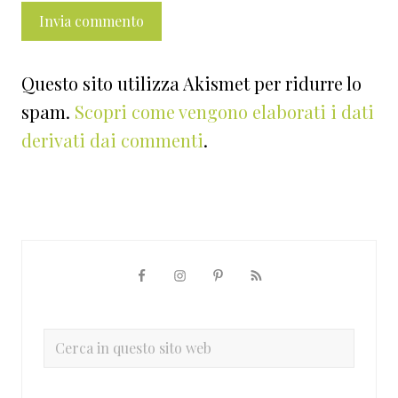
Questo sito utilizza Akismet per ridurre lo
spam.
Scopri come vengono elaborati i dati
derivati dai commenti
.
Barra
laterale
primaria
Cerca
in
questo