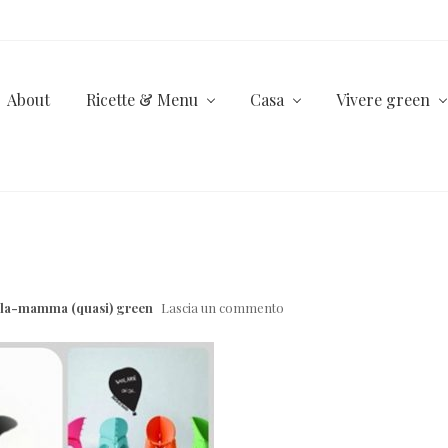
About
Ricette & Menu
Casa
Vivere green
lla-mamma (quasi) green
Lascia un commento