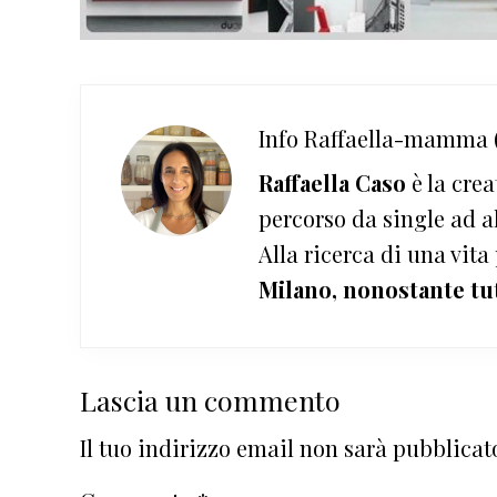
Info
Raffaella-mamma (
Raffaella Caso
è la crea
percorso da single ad a
Alla ricerca di una vita
Milano, nonostante tu
Interazioni
Lascia un commento
del
Il tuo indirizzo email non sarà pubblicat
lettore