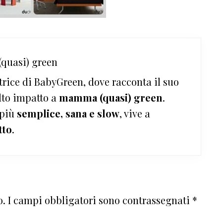
quasi) green
trice di BabyGreen, dove racconta il suo
lto impatto a
mamma (quasi) green
.
 più
semplice, sana e slow
, vive a
tto
.
o.
I campi obbligatori sono contrassegnati
*