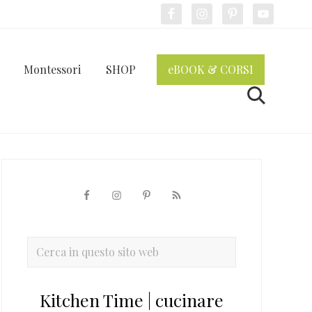
Bef
Hea
Montessori
SHOP
eBOOK & CORSI
Cerca
Barra
laterale
primaria
Cerca
in
questo
Kitchen Time | cucinare
sito