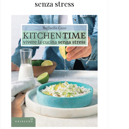
senza stress
web