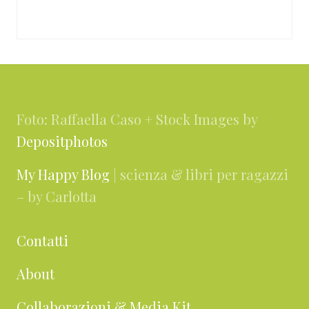
Footer
Foto: Raffaella Caso + Stock Images by
Depositphotos
My Happy Blog
| scienza & libri per ragazzi
– by Carlotta
Contatti
About
Collaborazioni & Media Kit