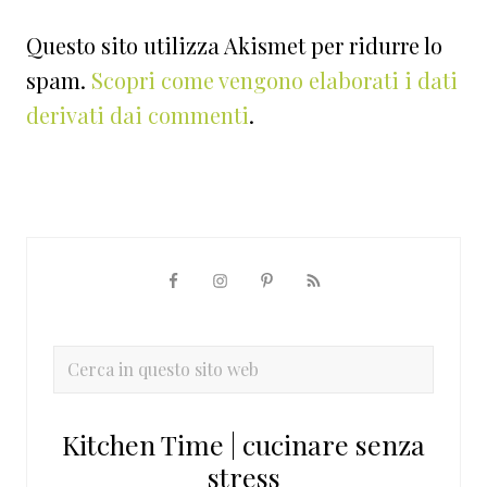
Questo sito utilizza Akismet per ridurre lo
spam.
Scopri come vengono elaborati i dati
derivati dai commenti
.
Barra
laterale
primaria
Cerca
in
questo
Kitchen Time | cucinare senza
sito
stress
web