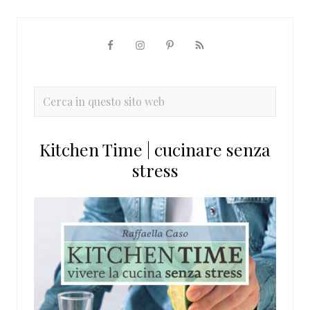
Barra
laterale
primaria
Cerca
in
questo
Kitchen Time | cucinare senza
sito
stress
web