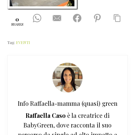
0
SHARES
Tag:
EVENTI
Info
Raffaella-mamma (quasi) green
Raffaella Caso
è la creatrice di
BabyGreen, dove racconta il suo
percorso da single ad alto impatto a