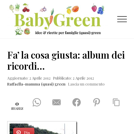
Menu
Passa
Passa
Passa
al
alla
al
contenuto
barra
piè
Menu
principale
laterale
di
primaria
pagina
Idee
e
Fa’ la cosa giusta: album dei
ricette
ricordi…
per
Aggiornato: 2 Aprile 2012
Pubblicato: 2 Aprile 2012
famiglie
Raffaella-mamma (quasi) green
Lascia un commento
(quasi)
green
0
SHARES
Pin