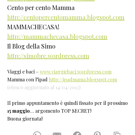
Cento per cento Mamma
http://centopercentomamma.blogspot.com
MAMMACHECASA!
http://mammachecasa.blogspot.com
Il Blog della Simo
http://simobre.wordpress.com
Viaggi e baci –
www.viaggiebaci.wordpress.com
Mamma con l’ipad
http://ipadmama.blogspot.com
(elenco aggiornato al 14/04/2012)
Il primo appuntamento è quindi fissato per il prossimo
15 maggio
… argomento TOP SECRET!
Buona giornata!