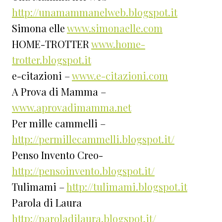
http://unamammanelweb.blogspot.it
Simona elle
www.simonaelle.com
HOME-TROTTER
www.home-
trotter.blogspot.it
e-citazioni –
www.e-citazioni.com
A Prova di Mamma –
www.aprovadimamma.net
Per mille cammelli –
http://permillecammelli.blogspot.it/
Penso Invento Creo-
http://pensoinvento.blogspot.it/
Tulimami –
http://tulimami.blogspot.it
Parola di Laura
http://paroladilaura.blogspot.it/