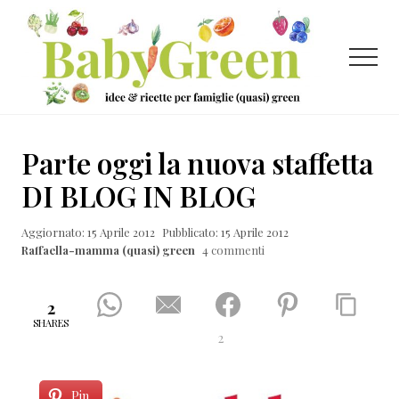
Menu
Passa
Passa
Passa
al
alla
al
contenuto
barra
piè
Menu
principale
laterale
di
primaria
pagina
Idee
e
Parte oggi la nuova staffetta
ricette
DI BLOG IN BLOG
per
Aggiornato: 15 Aprile 2012
Pubblicato: 15 Aprile 2012
famiglie
Raffaella-mamma (quasi) green
4 commenti
(quasi)
green
2
SHARES
2
Pin