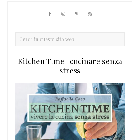
Barra
laterale
primaria
Cerca
in
questo
Kitchen Time | cucinare senza
sito
stress
web