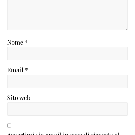
Nome
*
Email
*
Sito web
Avvertimi via email in caso di risposte al