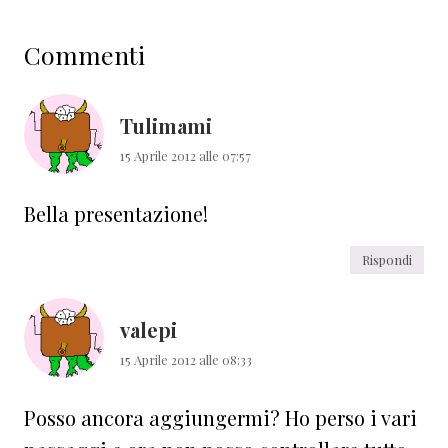
Interazioni
Commenti
del
lettore
Tulimami
15 Aprile 2012 alle 07:57
Bella presentazione!
Rispondi
valepi
15 Aprile 2012 alle 08:33
Posso ancora aggiungermi? Ho perso i vari