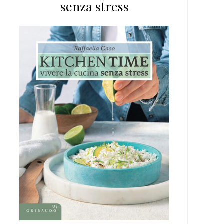
senza stress
web