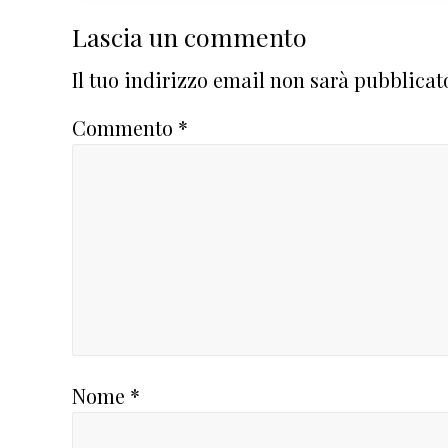
Interazioni
Lascia un commento
del
Il tuo indirizzo email non sarà pubblicat
lettore
Commento
*
Nome
*