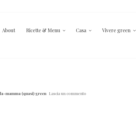
About
Ricette & Menu
Casa
Vivere green
lla-mamma (quasi) green
Lascia un commento