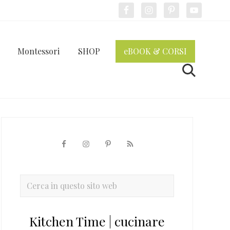
Bef
Hea
Montessori
SHOP
eBOOK & CORSI
Cerca
Barra
laterale
primaria
Cerca
in
questo
Kitchen Time | cucinare
sito