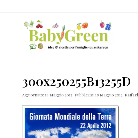
Skip
Passa
Passa
Passa
to
al
alla
al
right
contenuto
barra
piè
header
principale
laterale
di
navigation
primaria
pagina
Idee
e
300x250255B13255D
ricette
per
Aggiornato: 18 Maggio 2012
Pubblicato: 18 Maggio 2012
Raffae
famiglie
(quasi)
green