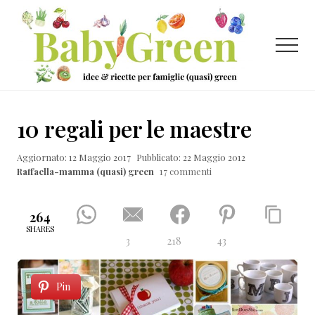
Menu
Passa
Passa
Passa
al
alla
al
contenuto
barra
piè
Menu
principale
laterale
di
primaria
pagina
Idee
e
10 regali per le maestre
ricette
Aggiornato: 12 Maggio 2017
Pubblicato: 22 Maggio 2012
per
Raffaella-mamma (quasi) green
17 commenti
famiglie
(quasi)
264
green
SHARES
3
218
43
Pin