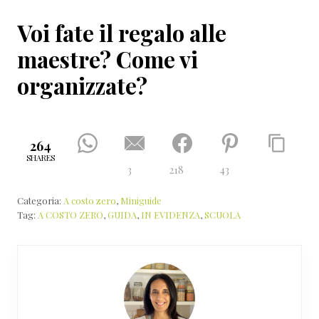
Voi fate il regalo alle
maestre? Come vi
organizzate?
264
SHARES
3
218
43
Categoria:
A costo zero
,
Miniguide
Tag:
A COSTO ZERO
,
GUIDA
,
IN EVIDENZA
,
SCUOLA