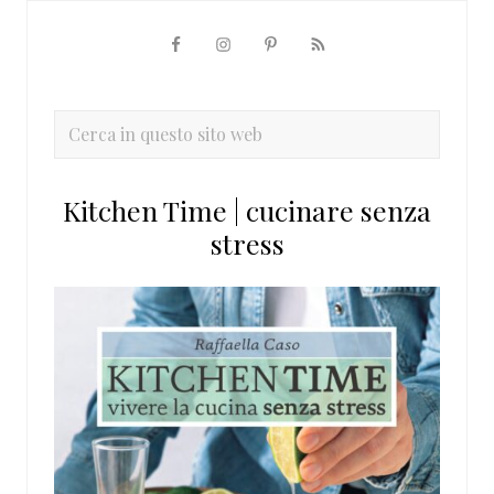
Barra
laterale
primaria
Cerca
in
questo
Kitchen Time | cucinare senza
sito
stress
web