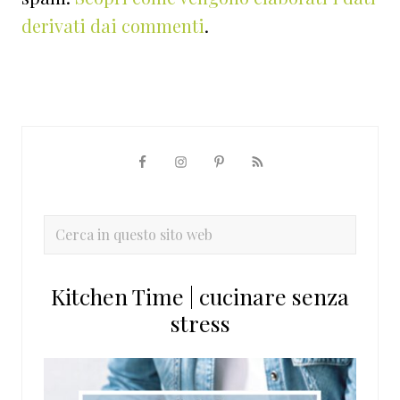
derivati dai commenti
.
Barra
laterale
primaria
Cerca
in
questo
Kitchen Time | cucinare senza
sito
stress
web