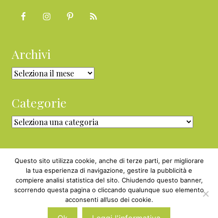
Archivi
Archivi
Categorie
Categorie
Questo sito utilizza cookie, anche di terze parti, per migliorare
la tua esperienza di navigazione, gestire la pubblicità e
compiere analisi statistica del sito. Chiudendo questo banner,
Copyright © 2010 - 2026 BabyGreen™ ·
scorrendo questa pagina o cliccando qualunque suo elemento
P.IVA 05829800969 · Webmaster
acconsenti all’uso dei cookie.
Nexnova.net