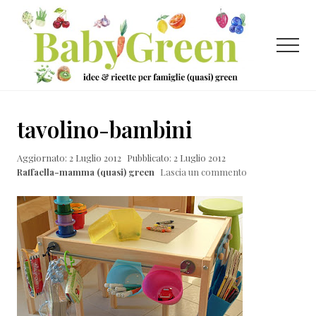
Menu
Passa
Passa
Passa
al
alla
al
contenuto
barra
piè
Menu
principale
laterale
di
primaria
pagina
Idee
e
tavolino-bambini
ricette
Aggiornato: 2 Luglio 2012
Pubblicato: 2 Luglio 2012
per
Raffaella-mamma (quasi) green
Lascia un commento
famiglie
(quasi)
green