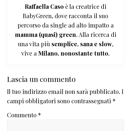
Raffaella Caso
è la creatrice di
BabyGreen, dove racconta il suo
percorso da single ad alto impatto a
mamma (quasi) green
. Alla ricerca di
una vita più
semplice, sana e slow
,
vive a
Milano, nonostante tutto
.
Interazioni
Lascia un commento
del
Il tuo indirizzo email non sarà pubblicato.
I
lettore
campi obbligatori sono contrassegnati
*
Commento
*