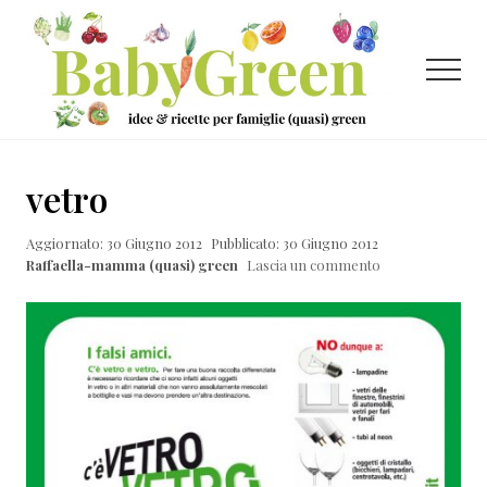
Menu
Passa
Passa
Passa
al
alla
al
contenuto
barra
piè
Menu
principale
laterale
di
primaria
pagina
Idee
e
vetro
ricette
Aggiornato: 30 Giugno 2012
Pubblicato: 30 Giugno 2012
per
Raffaella-mamma (quasi) green
Lascia un commento
famiglie
(quasi)
green