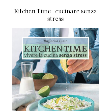
questo
Kitchen Time | cucinare senza
sito
stress
web