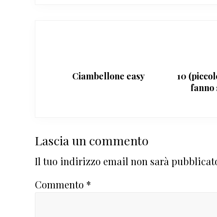
Ciambellone easy
10 (piccol
fanno 
Interazioni
Lascia un commento
del
Il tuo indirizzo email non sarà pubblicat
lettore
Commento
*