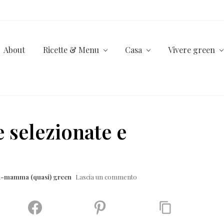
About
Ricette & Menu
Casa
Vivere green
 selezionate e
la-mamma (quasi) green
Lascia un commento