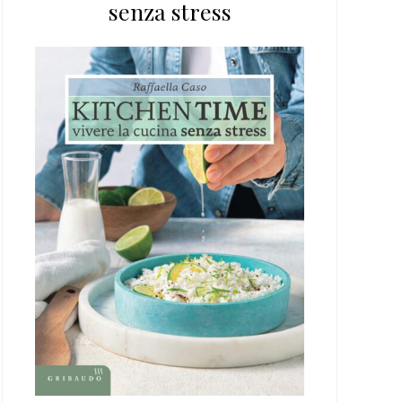
senza stress
web