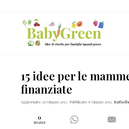
Skip
Passa
Passa
Passa
to
al
alla
al
right
contenuto
barra
piè
header
principale
laterale
di
navigation
primaria
pagina
Idee
e
15 idee per le mamme
ricette
finanziate
per
famiglie
Aggiornato: 29 Giugno 2012
Pubblicato: 6 Giugno 2012
Raffael
(quasi)
green
0
SHARES