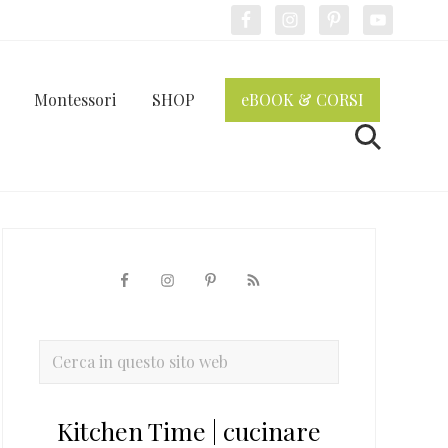
Bef
Hea
Montessori
SHOP
eBOOK & CORSI
Cerca
Barra
laterale
primaria
Cerca
in
questo
Kitchen Time | cucinare
sito