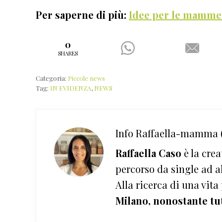
Per saperne di più:
Idee per le mamme 
0
SHARES
Categoria:
Piccole news
Tag:
IN EVIDENZA
,
NEWS
Info
Raffaella-mamma (
Raffaella Caso
è la crea
percorso da single ad a
Alla ricerca di una vita
Milano, nonostante tu