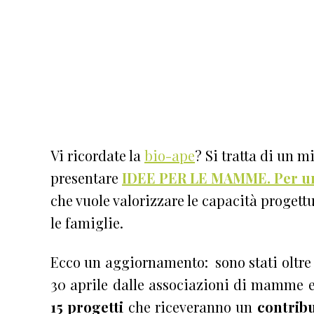
Vi ricordate la
bio-ape
? Si tratta di un m
presentare
IDEE PER LE MAMME. Per un 
che vuole valorizzare le capacità proget
le famiglie.
Ecco un aggiornamento: sono stati oltre 4
30 aprile dalle associazioni di mamme e p
15 progetti
che riceveranno un
contrib