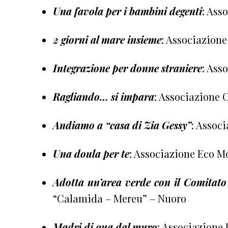
Una favola per i bambini degenti
: Ass
2 giorni al mare insieme
: Associazione
Integrazione per donne straniere
: Ass
Ragliando… si impara
: Associazione
Andiamo a “casa di Zia Gessy”
: Assoc
Una doula per te
: Associazione Eco M
Adotta un’area verde con il Comitato
“Calamida – Mereu” – Nuoro
Madri di qua dal muro
: Associazione 