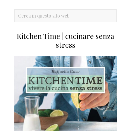
laterale
primaria
Cerca
in
questo
Kitchen Time | cucinare senza
sito
stress
web