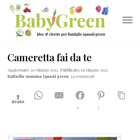
Menu
Passa
Passa
Passa
al
alla
al
contenuto
barra
piè
Menu
principale
laterale
di
primaria
pagina
Idee
e
Cameretta fai da te
ricette
Aggiornato: 29 Giugno 2012
Pubblicato: 19 Giugno 2012
per
Raffaella-mamma (quasi) green
14 commenti
famiglie
(quasi)
7
green
SHARES
4
3