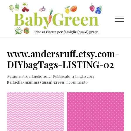
Menu
Passa
Passa
Passa
al
alla
al
contenuto
barra
piè
Menu
principale
laterale
di
primaria
pagina
Idee
e
www.andersruff.etsy.com-
ricette
DIYbagTags-LISTING-02
per
Aggiornato: 4 Luglio 2012
Pubblicato: 4 Luglio 2012
famiglie
Raffaella-mamma (quasi) green
1 commento
(quasi)
green