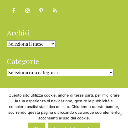
Archivi
Archivi
Categorie
Categorie
Questo sito utilizza cookie, anche di terze parti, per migliorare
la tua esperienza di navigazione, gestire la pubblicità e
compiere analisi statistica del sito. Chiudendo questo banner,
Copyright © 2010 - 2026 BabyGreen™ ·
scorrendo questa pagina o cliccando qualunque suo elemento
P.IVA 05829800969 · Webmaster
acconsenti all’uso dei cookie.
Nexnova.net