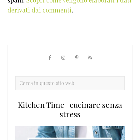
derivati dai commenti
.
Barra
laterale
primaria
Cerca
in
questo
Kitchen Time | cucinare senza
sito
stress
web