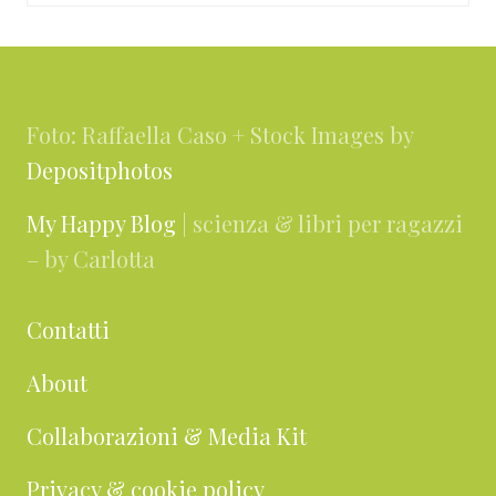
Footer
Foto: Raffaella Caso + Stock Images by
Depositphotos
My Happy Blog
| scienza & libri per ragazzi
– by Carlotta
Contatti
About
Collaborazioni & Media Kit
Privacy & cookie policy