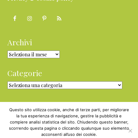
Archivi
Archivi
Categorie
Categorie
Questo sito utilizza cookie, anche di terze parti, per migliorare
la tua esperienza di navigazione, gestire la pubblicità e
compiere analisi statistica del sito. Chiudendo questo banner,
Copyright © 2010 - 2026 BabyGreen™ ·
scorrendo questa pagina o cliccando qualunque suo elemento
P.IVA 05829800969 · Webmaster
acconsenti all’uso dei cookie.