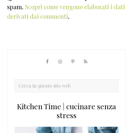
spam.
Scopri come vengono elaborati i dati
derivati dai commenti
.
Barra
laterale
primaria
Cerca
in
questo
Kitchen Time | cucinare senza
sito
stress
web