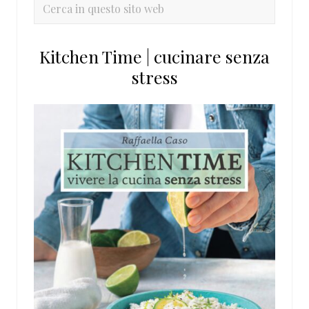
primaria
Cerca
in
questo
Kitchen Time | cucinare senza
sito
stress
web