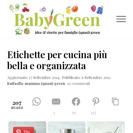
Menu
Passa
Passa
Passa
al
alla
al
contenuto
barra
piè
Menu
principale
laterale
di
primaria
pagina
Idee
e
Etichette per cucina più
ricette
bella e organizzata
per
Aggiornato: 17 Settembre 2014
Pubblicato: 6 Settembre 2012
famiglie
Raffaella-mamma (quasi) green
10 commenti
(quasi)
green
207
SHARES
1
79
127
Pin