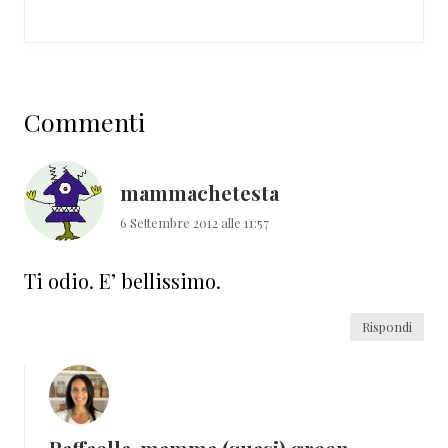
Interazioni
Commenti
del
lettore
mammachetesta
6 Settembre 2012 alle 11:57
Ti odio. E’ bellissimo.
Rispondi