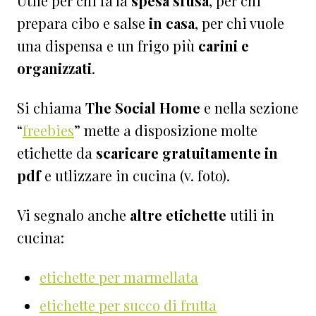
Utile per chi fa la
spesa sfusa
, per chi
prepara cibo e salse
in casa
, per chi vuole
una dispensa e un frigo più
carini e
organizzati
.
Si chiama
The Social Home
e nella sezione
“
freebies
” mette a disposizione molte
etichette da
scaricare gratuitamente in
pdf
e utlizzare in cucina (v. foto).
Vi segnalo anche
altre etichette
utili in
cucina:
etichette per marmellata
etichette per succo di frutta