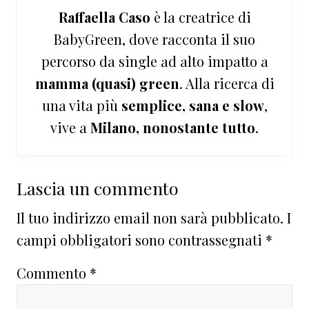
Raffaella Caso
è la creatrice di
BabyGreen, dove racconta il suo
percorso da single ad alto impatto a
mamma (quasi) green
. Alla ricerca di
una vita più
semplice, sana e slow
,
vive a
Milano, nonostante tutto
.
Interazioni
Lascia un commento
del
Il tuo indirizzo email non sarà pubblicato.
I
lettore
campi obbligatori sono contrassegnati
*
Commento
*