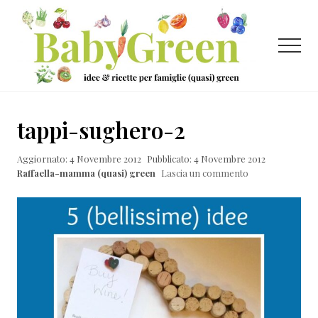
Menu
Passa
Passa
Passa
al
alla
al
contenuto
barra
piè
Menu
principale
laterale
di
primaria
pagina
Idee
e
tappi-sughero-2
ricette
Aggiornato: 4 Novembre 2012
Pubblicato: 4 Novembre 2012
per
Raffaella-mamma (quasi) green
Lascia un commento
famiglie
(quasi)
green