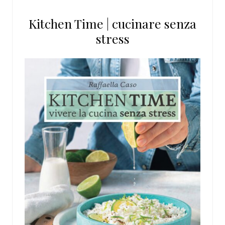
questo
Kitchen Time | cucinare senza
sito
stress
web