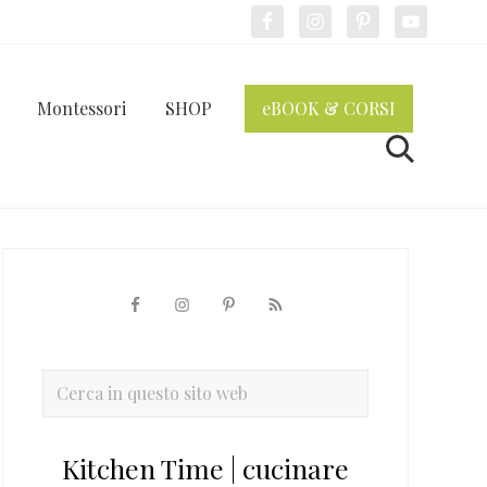
Bef
Hea
Montessori
SHOP
eBOOK & CORSI
Cerca
Barra
laterale
primaria
Cerca
in
questo
Kitchen Time | cucinare
sito