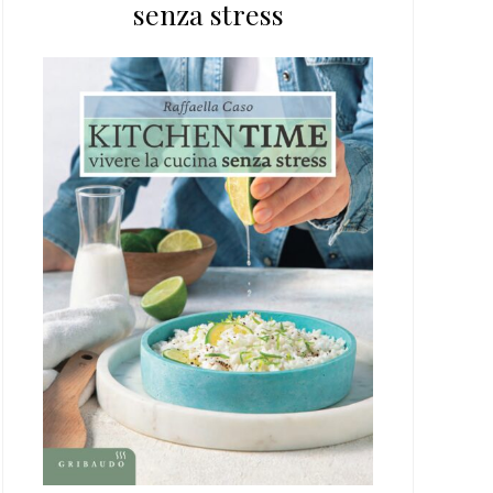
senza stress
web