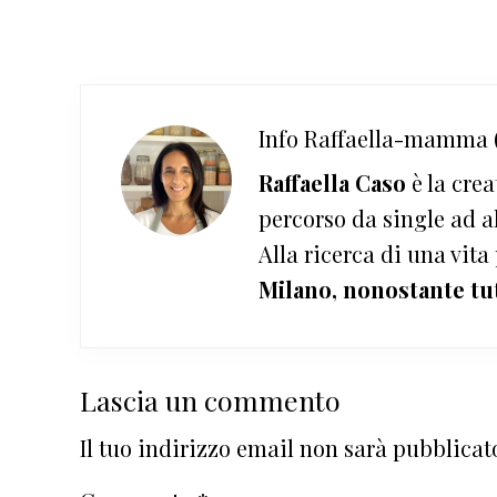
Info
Raffaella-mamma (
Raffaella Caso
è la crea
percorso da single ad a
Alla ricerca di una vita
Milano, nonostante tu
Interazioni
Lascia un commento
del
Il tuo indirizzo email non sarà pubblicat
lettore