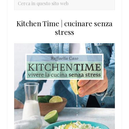
primaria
Cerca
in
questo
Kitchen Time | cucinare senza
sito
stress
web