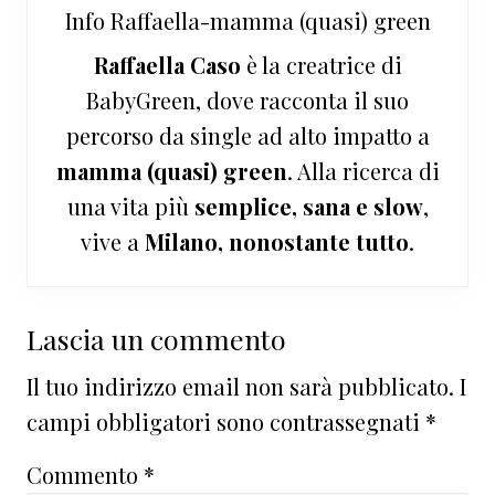
Info
Raffaella-mamma (quasi) green
Raffaella Caso
è la creatrice di
BabyGreen, dove racconta il suo
percorso da single ad alto impatto a
mamma (quasi) green
. Alla ricerca di
una vita più
semplice, sana e slow
,
vive a
Milano, nonostante tutto
.
Interazioni
Lascia un commento
del
Il tuo indirizzo email non sarà pubblicato.
I
lettore
campi obbligatori sono contrassegnati
*
Commento
*