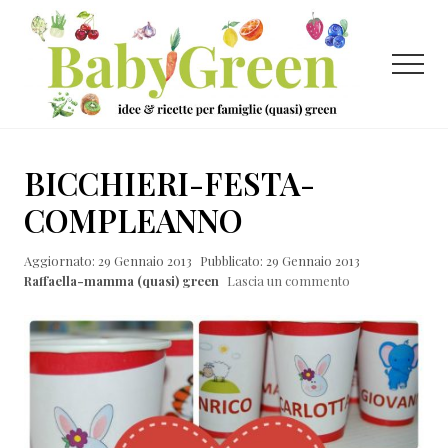
Menu
Passa
Passa
Passa
al
alla
al
contenuto
barra
piè
Menu
principale
laterale
di
primaria
pagina
Idee
e
BICCHIERI-FESTA-
ricette
COMPLEANNO
per
Aggiornato: 29 Gennaio 2013
Pubblicato: 29 Gennaio 2013
famiglie
Raffaella-mamma (quasi) green
Lascia un commento
(quasi)
green