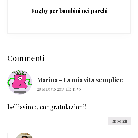
Rugby per bambini nei parchi
Interazioni
Commenti
del
lettore
Marina - La mia vita semplice
28 Maggio 2013 alle 11:50
bellissimo, congratulazioni!
Rispondi