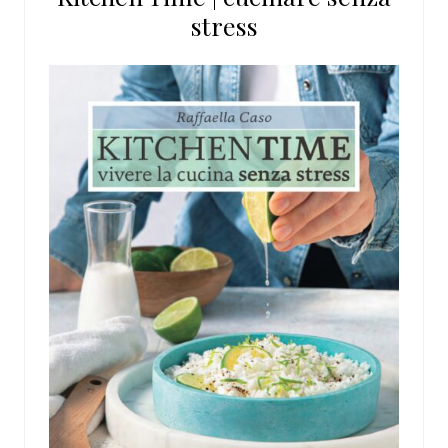
stress
web