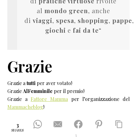
di
pratiche virtuose
rivolte
al
mondo
green
, anche
di
viaggi
,
spesa
,
shopping
,
pappe
,
giochi
e
fai da te
“
Grazie
Grazie a
tutti
per aver votato!
Grazie
AlFemminile
per il premio!
Grazie a
Fattore Mamma
per l’organizzazione del
Mammacheblog
!
3
SHARES
3