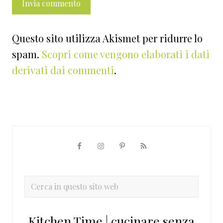
Questo sito utilizza Akismet per ridurre lo
spam.
Scopri come vengono elaborati i dati
derivati dai commenti
.
Barra
laterale
primaria
Cerca
in
questo
Kitchen Time | cucinare senza
sito