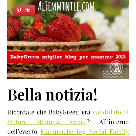
Pin
Bella notizia!
Ricordate che BabyGreen era
candidato al
Fattore Mamma Award
? All’interno
dell’evento
Mammacheblog Social Family