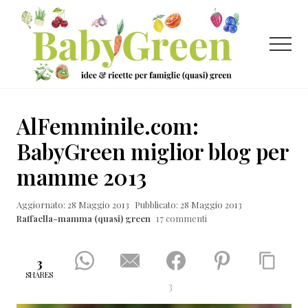
Menu
Passa
Passa
Passa
al
alla
al
contenuto
barra
piè
Menu
principale
laterale
di
primaria
pagina
Idee
e
AlFemminile.com:
ricette
BabyGreen miglior blog per
per
mamme 2013
famiglie
(quasi)
Aggiornato: 28 Maggio 2013
Pubblicato: 28 Maggio 2013
Raffaella-mamma (quasi) green
17 commenti
green
3
SHARES
3