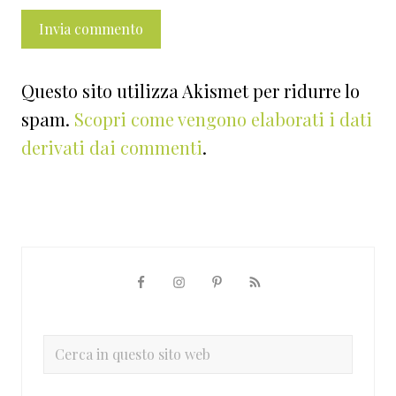
Questo sito utilizza Akismet per ridurre lo
spam.
Scopri come vengono elaborati i dati
derivati dai commenti
.
Barra
laterale
primaria
Cerca
in
questo