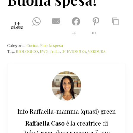
34
SHARES
24
10
Categoria:
Cucina
,
Fare la spesa
Tag:
BIOLOGICO
,
EWG
,
frutta
,
IN EVIDENZA
,
VERDURA
Info
Raffaella-mamma (quasi) green
Raffaella Caso
è la creatrice di
BabyGreen, dove racconta il suo