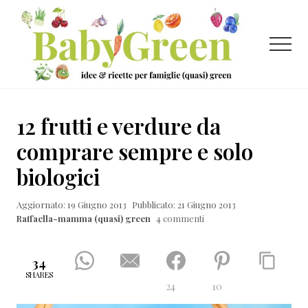
Menu
Passa
Passa
Passa
al
alla
al
contenuto
barra
piè
Menu
principale
laterale
di
primaria
pagina
Idee
e
12 frutti e verdure da
ricette
comprare sempre e solo
per
biologici
famiglie
(quasi)
Aggiornato: 19 Giugno 2013
Pubblicato: 21 Giugno 2013
Raffaella-mamma (quasi) green
4 commenti
green
34
SHARES
24
10