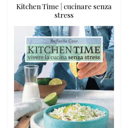
Kitchen Time | cucinare senza
sito
stress
web