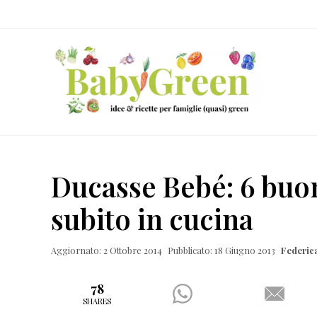
Skip
Passa
Passa
Passa
to
al
alla
al
right
contenuto
barra
piè
header
principale
laterale
di
navigation
primaria
pagina
Idee
e
Ducasse Bebé: 6 buon
ricette
subito in cucina
per
famiglie
Aggiornato: 2 Ottobre 2014
Pubblicato: 18 Giugno 2013
Federica
(quasi)
green
78
SHARES