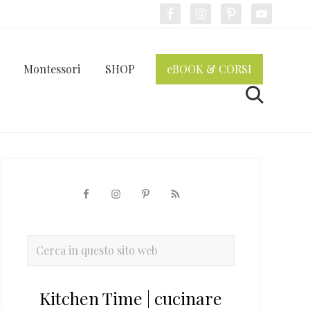
Bef
Hea
Montessori
SHOP
eBOOK & CORSI
Cerca
Barra
laterale
primaria
Cerca
in
questo
Kitchen Time | cucinare
sito