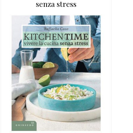
senza stress
web