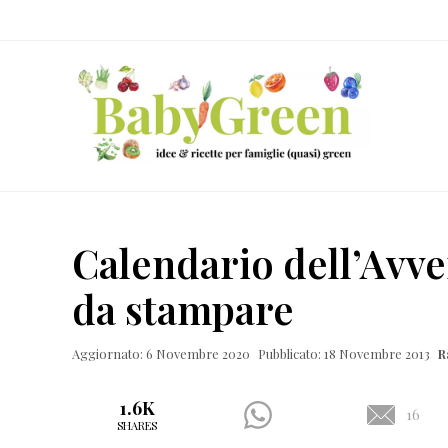
Skip
Passa
Passa
Passa
to
al
alla
al
right
contenuto
barra
piè
header
principale
laterale
di
navigation
primaria
pagina
Idee
e
Calendario dell’Avven
ricette
da stampare
per
famiglie
Aggiornato: 6 Novembre 2020
Pubblicato: 18 Novembre 2013
R
(quasi)
green
1.6K
16
SHARES