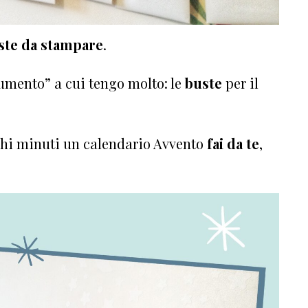
uste da stampare
.
rumento” a cui tengo molto: le
buste
per il
chi minuti un calendario Avvento
fai da te
,