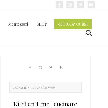
Bef
Hea
Montessori
SHOP
eBOOK & CORSI
Cerca
Barra
laterale
primaria
Cerca
in
questo
Kitchen Time | cucinare
sito