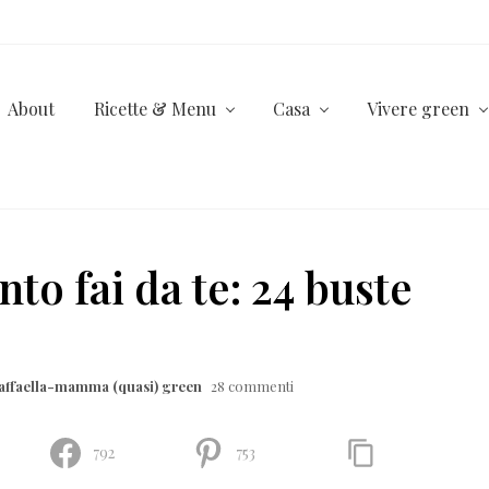
About
Ricette & Menu
Casa
Vivere green
to fai da te: 24 buste
affaella-mamma (quasi) green
28 commenti
792
753