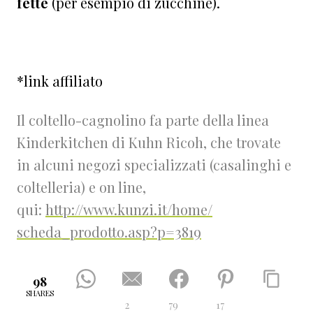
fette
(per esempio di zucchine).
*link affiliato
Il coltello-cagnolino fa parte della linea
Kinderkitchen di Kuhn Ricoh, che trovate
in alcuni negozi specializzati (casalinghi e
coltelleria) e on line,
qui:
http://www.kunzi.it/home/
scheda_prodotto.asp?p=3819
98
SHARES
2
79
17