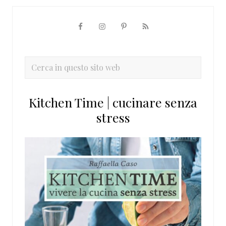
Barra
laterale
primaria
Cerca
in
questo
Kitchen Time | cucinare senza
sito
stress
web