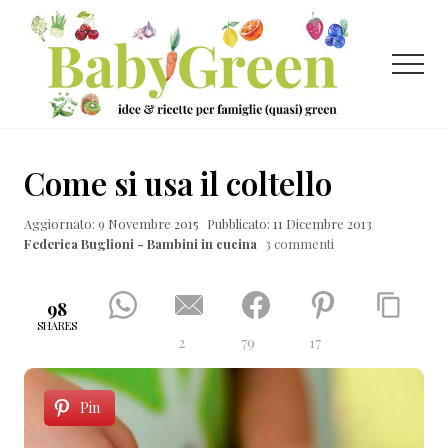
Menu
Passa
Passa
Passa
al
alla
al
contenuto
barra
piè
Menu
principale
laterale
di
primaria
pagina
Idee
e
Come si usa il coltello
ricette
Aggiornato: 9 Novembre 2015
Pubblicato: 11 Dicembre 2013
per
Federica Buglioni - Bambini in cucina
3 commenti
famiglie
(quasi)
98
green
SHARES
2
79
17
Pin