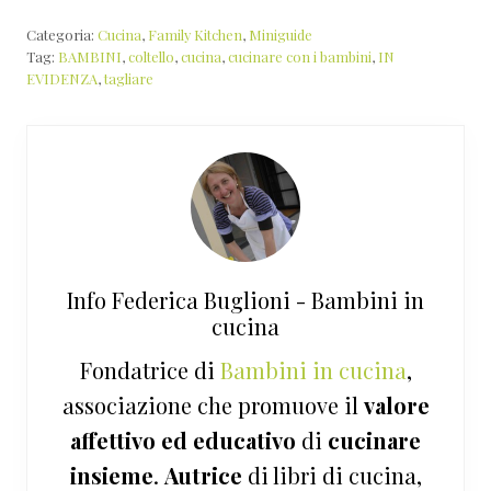
Categoria:
Cucina
,
Family Kitchen
,
Miniguide
Tag:
BAMBINI
,
coltello
,
cucina
,
cucinare con i bambini
,
IN
EVIDENZA
,
tagliare
Info
Federica Buglioni - Bambini in
cucina
Fondatrice di
Bambini in cucina
,
associazione che promuove il
valore
affettivo ed educativo
di
cucinare
insieme
.
Autrice
di libri di cucina,