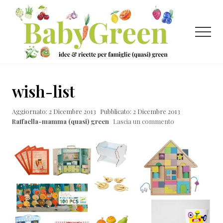
Menu
Passa
Passa
Passa
al
alla
al
contenuto
barra
piè
Menu
principale
laterale
di
primaria
pagina
Idee
e
wish-list
ricette
Aggiornato: 2 Dicembre 2013
Pubblicato: 2 Dicembre 2013
per
Raffaella-mamma (quasi) green
Lascia un commento
famiglie
(quasi)
green