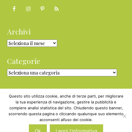
Archivi
Archivi
Categorie
Categorie
Questo sito utilizza cookie, anche di terze parti, per migliorare
la tua esperienza di navigazione, gestire la pubblicità e
compiere analisi statistica del sito. Chiudendo questo banner,
Copyright © 2010 - 2026 BabyGreen™ ·
scorrendo questa pagina o cliccando qualunque suo elemento
P.IVA 05829800969 · Webmaster
acconsenti all’uso dei cookie.
Nexnova.net
Ok
Leggi l'informativa