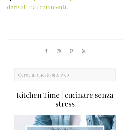
derivati dai commenti
.
Barra
laterale
primaria
Cerca
in
questo
Kitchen Time | cucinare senza
sito
stress
web