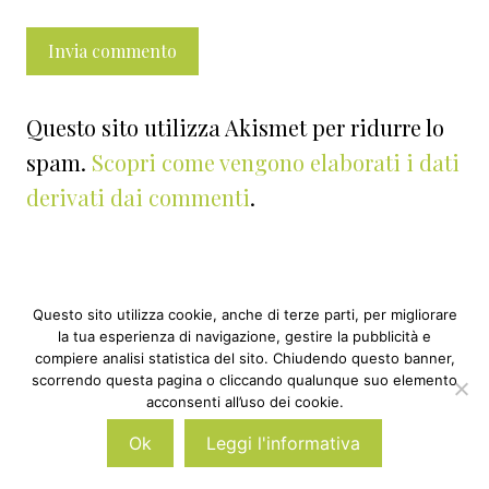
Questo sito utilizza Akismet per ridurre lo
spam.
Scopri come vengono elaborati i dati
derivati dai commenti
.
Questo sito utilizza cookie, anche di terze parti, per migliorare
la tua esperienza di navigazione, gestire la pubblicità e
Barra
compiere analisi statistica del sito. Chiudendo questo banner,
scorrendo questa pagina o cliccando qualunque suo elemento
laterale
acconsenti all’uso dei cookie.
primaria
Cerca
Ok
Leggi l'informativa
in