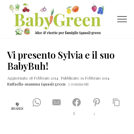
Menu
Passa
Passa
Passa
al
alla
al
contenuto
barra
piè
Menu
principale
laterale
di
primaria
pagina
Idee
e
Vi presento Sylvia e il suo
ricette
BabyBuh!
per
Aggiornato: 18 Febbraio 2014
Pubblicato: 19 Febbraio 2014
famiglie
Raffaella-mamma (quasi) green
3 commenti
(quasi)
green
9
SHARES
8
1