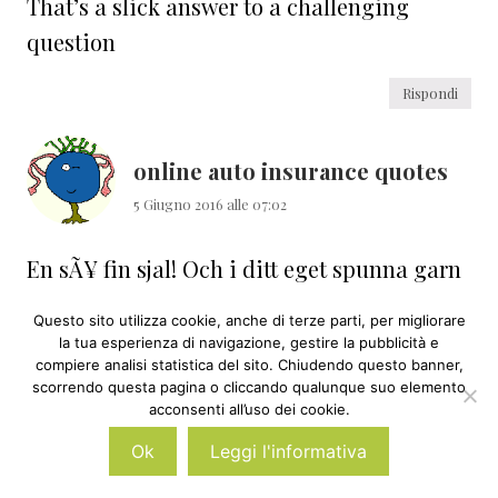
That’s a slick answer to a challenging
question
Rispondi
online auto insurance quotes
5 Giugno 2016 alle 07:02
En sÃ¥ fin sjal! Och i ditt eget spunna garn
dessutom; det kÃ¤nns vÃ¤l jÃ¤ttebra 🙂 Du
Questo sito utilizza cookie, anche di terze parti, per migliorare
Ã¤r verkligen produktiv. Ha en riktigt bra
la tua esperienza di navigazione, gestire la pubblicità e
compiere analisi statistica del sito. Chiudendo questo banner,
helg, kram.
scorrendo questa pagina o cliccando qualunque suo elemento
acconsenti all’uso dei cookie.
Rispondi
Ok
Leggi l'informativa