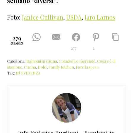
sentano “diversi”
.
Foto:
Janice Cullivan
,
USDA
,
Jaro Larnos
279
SHARES
277
2
Categoria:
Bambini in cucina
,
Colazioni e merende
,
Cosa c'è di
stagione
,
Cucina
,
Dolci
,
Family Kitchen
,
Fare la spesa
Tag:
IN EVIDENZA
Info
Federica Buglioni - Bambini in