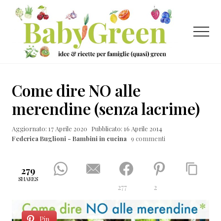
Menu
Passa
Passa
Passa
al
alla
al
contenuto
barra
piè
Menu
principale
laterale
di
primaria
pagina
Idee
e
Come dire NO alle
ricette
merendine (senza lacrime)
per
Aggiornato: 17 Aprile 2020
Pubblicato: 16 Aprile 2014
famiglie
Federica Buglioni - Bambini in cucina
9 commenti
(quasi)
green
279
SHARES
277
2
Pin