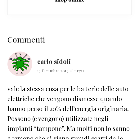
Interazioni
Commenti
del
lettore
carlo sidoli
13 Dicembre 2019 alle 17:11
vale la stessa cosa per le batterie delle auto
elettriche che vengono dismesse quando
hanno perso il 20% dell’energia originaria.
Possono (e vengono) utilizzate negli
impianti “tampone”. Ma molti non lo sanno
e temono che ci siano grandi scarti dalle