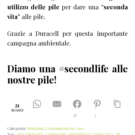
utilizzo delle pile
per dare una “
seconda
vita
” alle pile.
Grazie a Duracell per questa importante
campagna ambientale.
Diamo una #secondlife alle
nostre pile!
21
SHARES
18
3
Categoria:
Miniguide
,
Organizzazione casa
Tag:
#SECONDLIFE
,
CAMPAGNE AMBIENTALI
,
DURACELL
,
IN