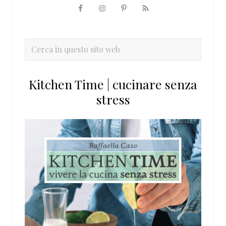
Barra
laterale
primaria
Cerca
in
questo
Kitchen Time | cucinare senza
sito
stress
web