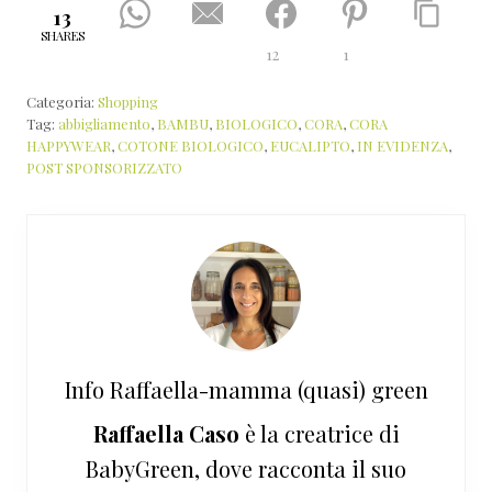
13
SHARES
12
1
Categoria:
Shopping
Tag:
abbigliamento
,
BAMBU
,
BIOLOGICO
,
CORA
,
CORA
HAPPYWEAR
,
COTONE BIOLOGICO
,
EUCALIPTO
,
IN EVIDENZA
,
POST SPONSORIZZATO
Info
Raffaella-mamma (quasi) green
Raffaella Caso
è la creatrice di
BabyGreen, dove racconta il suo