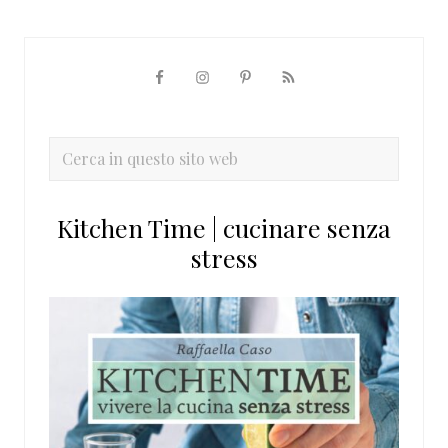
Barra
laterale
primaria
Cerca
in
questo
Kitchen Time | cucinare senza
sito
stress
web