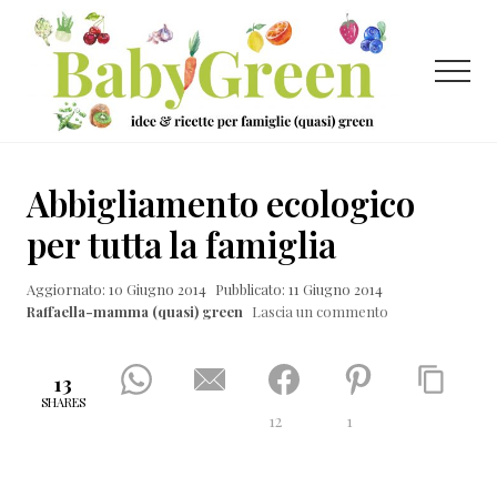
Menu
Passa
Passa
Passa
al
alla
al
contenuto
barra
piè
Menu
principale
laterale
di
primaria
pagina
Idee
e
Abbigliamento ecologico
ricette
per tutta la famiglia
per
Aggiornato: 10 Giugno 2014
Pubblicato: 11 Giugno 2014
famiglie
Raffaella-mamma (quasi) green
Lascia un commento
(quasi)
green
13
SHARES
12
1