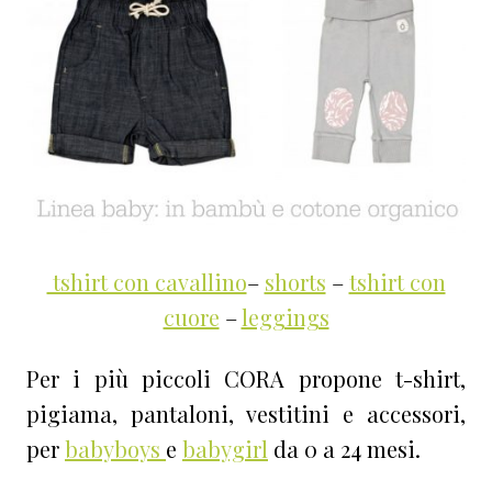
tshirt con cavallino
–
shorts
–
tshirt con
cuore
–
leggings
Per i più piccoli CORA propone t-shirt,
pigiama, pantaloni, vestitini e accessori,
per
babyboys
e
babygirl
da 0 a 24 mesi.