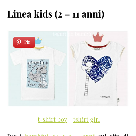
Linea kids (2 – 11 anni)
Pin
t-shirt boy
–
tshirt girl