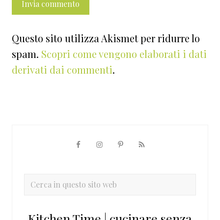
Questo sito utilizza Akismet per ridurre lo
spam.
Scopri come vengono elaborati i dati
derivati dai commenti
.
Barra
laterale
primaria
Cerca
in
questo
Kitchen Time | cucinare senza
sito