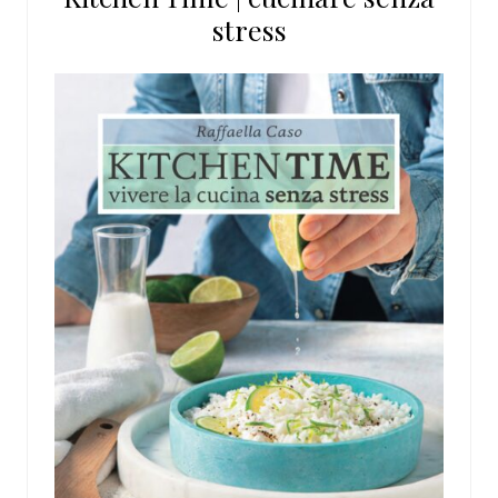
stress
web