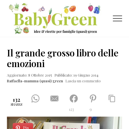
Menu
Passa
Passa
Passa
al
alla
al
contenuto
barra
piè
Menu
principale
laterale
di
primaria
pagina
Idee
e
Il grande grosso libro delle
ricette
emozioni
per
Aggiornato: 8 Ottobre 2015
Pubblicato: 19 Giugno 2014
famiglie
Raffaella-mamma (quasi) green
Lascia un commento
(quasi)
green
132
SHARES
123
9
Pin