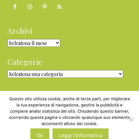
Archivi
Archivi
Categorie
Categorie
Questo sito utilizza cookie, anche di terze parti, per migliorare
la tua esperienza di navigazione, gestire la pubblicità e
compiere analisi statistica del sito. Chiudendo questo banner,
Copyright © 2010 - 2026 BabyGreen™ ·
scorrendo questa pagina o cliccando qualunque suo elemento
P.IVA 05829800969 · Webmaster
acconsenti all’uso dei cookie.
Nexnova.net
Ok
Leggi l'informativa