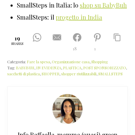
SmallSteps in Italia: lo
shop su BabyBuh
SmallSteps: il
progetto in India
19
SHARES
18
1
Categoria:
Fare la spesa
,
Organizzazione casa
,
Shopping
Tag:
BABYBUH
,
IN EVIDENZA
,
PLASTICA
,
POST SPONSORIZZATO
,
sacchetti di plastica
,
SHOPPER
,
shopper riutilizzabili
,
SMALLSTEPS
Info
Raffaella-mamma (quasi) green