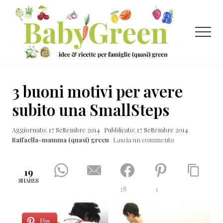
Menu
Passa
Passa
Passa
al
alla
al
contenuto
barra
piè
Menu
principale
laterale
di
primaria
pagina
Idee
e
3 buoni motivi per avere
ricette
subito una SmallSteps
per
Aggiornato: 17 Settembre 2014
Pubblicato: 17 Settembre 2014
famiglie
Raffaella-mamma (quasi) green
Lascia un commento
(quasi)
green
19
SHARES
18
1
Pin