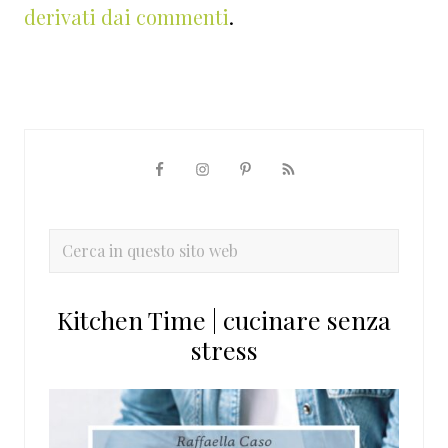
derivati dai commenti
.
Barra
laterale
primaria
Cerca
in
questo
Kitchen Time | cucinare senza
sito
stress
web