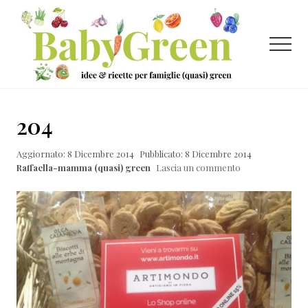
Menu
Passa
Passa
Passa
al
alla
al
contenuto
barra
piè
Menu
principale
laterale
di
primaria
pagina
Idee
e
204
ricette
Aggiornato: 8 Dicembre 2014
Pubblicato: 8 Dicembre 2014
per
Raffaella-mamma (quasi) green
Lascia un commento
famiglie
(quasi)
green