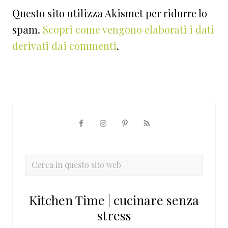
Questo sito utilizza Akismet per ridurre lo
spam.
Scopri come vengono elaborati i dati
derivati dai commenti
.
Barra
laterale
primaria
Cerca
in
questo
Kitchen Time | cucinare senza
sito
stress
web