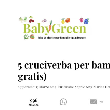
Skip
Passa
Passa
Passa
to
al
alla
al
right
contenuto
barra
piè
header
principale
laterale
di
navigation
primaria
pagina
Idee
e
5 cruciverba per bam
ricette
gratis)
per
famiglie
Aggiornato: 13 Marzo 2019
Pubblicato: 7 Aprile 2015
Marina De
(quasi)
green
996
20
SHARES