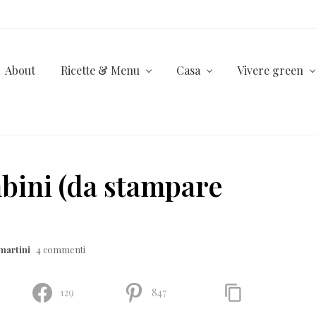
About
Ricette & Menu
Casa
Vivere green
bini (da stampare
martini
4 commenti
129
847