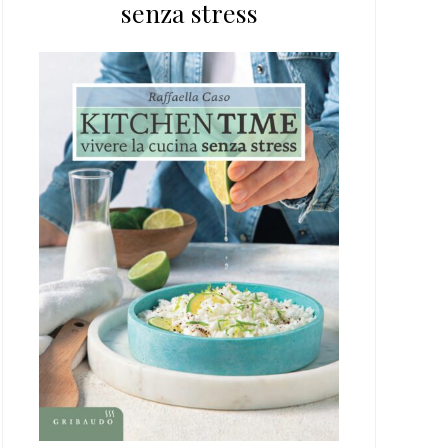
senza stress
web