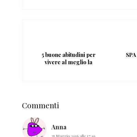
5 buone abitudini per
SPA 
vivere al meglio la
primavera
Interazioni
Commenti
del
lettore
Anna
25 Maggio 2016 alle 17:49