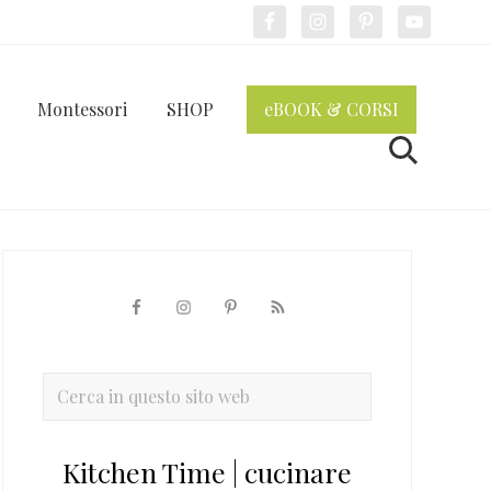
Bef
Hea
Montessori
SHOP
eBOOK & CORSI
Cerca
Barra
laterale
primaria
Cerca
in
questo
Kitchen Time | cucinare
sito