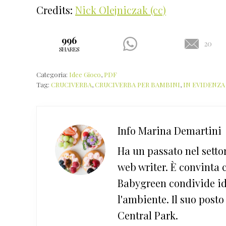
Credits:
Nick Olejniczak (cc)
996
20
SHARES
Categoria:
Idee Gioco
,
PDF
Tag:
CRUCIVERBA
,
CRUCIVERBA PER BAMBINI
,
IN EVIDENZA
Info
Marina Demartini
Ha un passato nel setto
web writer. È convinta c
Babygreen condivide ide
l'ambiente. Il suo post
Central Park.