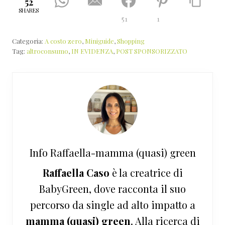
52
SHARES
51
1
Categoria:
A costo zero
,
Miniguide
,
Shopping
Tag:
altroconsumo
,
IN EVIDENZA
,
POST SPONSORIZZATO
Info
Raffaella-mamma (quasi) green
Raffaella Caso
è la creatrice di
BabyGreen, dove racconta il suo
percorso da single ad alto impatto a
mamma (quasi) green
. Alla ricerca di