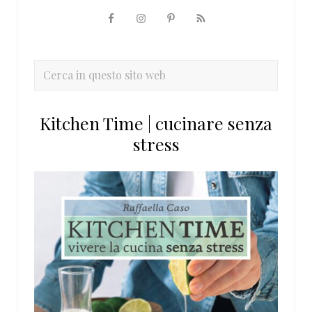
Barra
laterale
primaria
Cerca
in
questo
Kitchen Time | cucinare senza
sito
stress
web