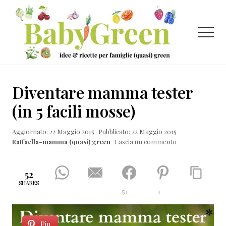
Menu
Passa
Passa
Passa
al
alla
al
contenuto
barra
piè
Menu
principale
laterale
di
primaria
pagina
Idee
e
Diventare mamma tester
ricette
(in 5 facili mosse)
per
Aggiornato: 22 Maggio 2015
Pubblicato: 22 Maggio 2015
famiglie
Raffaella-mamma (quasi) green
Lascia un commento
(quasi)
green
52
SHARES
51
1
Pin